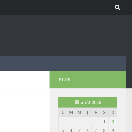
PLUS
août 2026
L
M
M
J
V
S
D
1
2
3
4
5
6
7
8
9