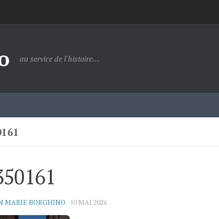
o
au service de l'histoire…
0161
350161
N MARIE BORGHINO
·
10 MAI 2026