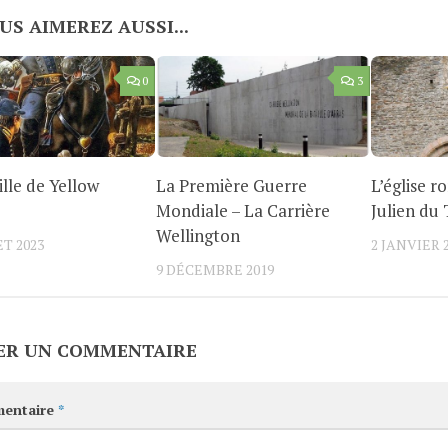
US AIMEREZ AUSSI...
0
3
ille de Yellow
La Première Guerre
L’église r
Mondiale – La Carrière
Julien du
Wellington
ET 2023
2 JANVIER 
9 DÉCEMBRE 2019
ER UN COMMENTAIRE
entaire
*