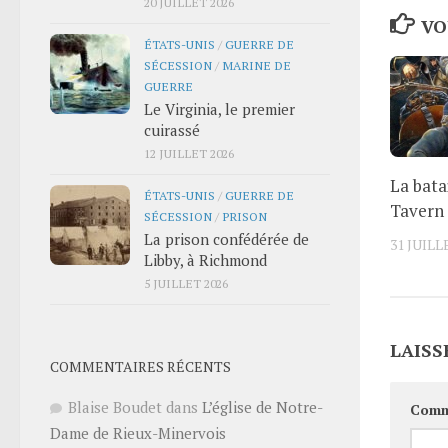
20 JUILLET 2026
VO
ÉTATS-UNIS
/
GUERRE DE
SÉCESSION
/
MARINE DE
GUERRE
Le Virginia, le premier
cuirassé
12 JUILLET 2026
La bata
ÉTATS-UNIS
/
GUERRE DE
Tavern
SÉCESSION
/
PRISON
La prison confédérée de
31 JUILL
Libby, à Richmond
5 JUILLET 2026
LAISS
COMMENTAIRES RÉCENTS
Blaise Boudet
dans
L’église de Notre-
Comm
Dame de Rieux-Minervois