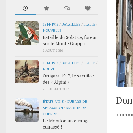
1914-1918
/
BATAILLES
/
ITALIE
/
NOUVELLE
Bataille du Solstice, fureur
sur le Monte Grappa
2 AOÛT 2026
1914-1918
/
BATAILLES
/
ITALIE
/
NOUVELLE
Ortigara 1917, le sacrifice
des « Alpini »
26 JUILLET 2026
Donn
ÉTATS-UNIS
/
GUERRE DE
SÉCESSION
/
MARINE DE
comme
GUERRE
Le Monitor, un étrange
cuirassé !