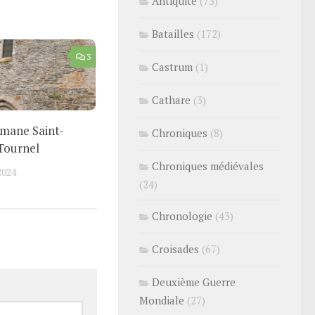
Antiquité
(73)
Batailles
(172)
3
Castrum
(1)
Cathare
(3)
omane Saint-
Chroniques
(8)
 Tournel
Chroniques médiévales
2024
(24)
Chronologie
(43)
Croisades
(67)
Deuxième Guerre
Mondiale
(27)