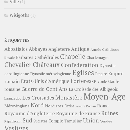
Ville
(1)
Wisigoths
(1)
ÉTIQUETTES
Abbayes
Antique
Abbatiales
Angleterre
Armée Catholique
Chapelle
Barbares
Cathédrales
Charlemagne
Royale
Châteaux
Chevalier
Confédération
Dynastie
Eglises
Empire
carolingienne
Dynastie mérovingienne
Empire
Forteresse
romain
Etats-Unis d'Amérique
Gaule
Gaule
Guerre de Cent Ans
romaine
La Croisade des Albigeois
Moyen-Age
Monastère
Les Croisades
Languedoc
Nord
Rome
Mérovingiens
Nordistes
Ordre
Prieuré
Roman
Ruines
Royaume d'Angleterre
Royaume de France
Sud
Union
Temple
Templier
Sudistes
Vendée
Républicain
Vestiges