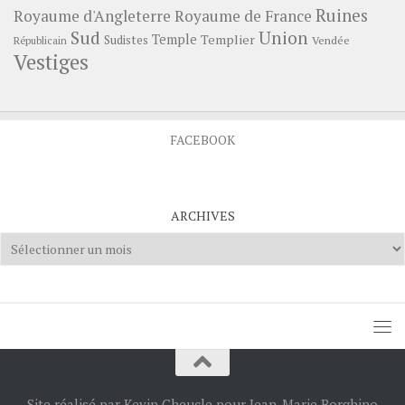
Ruines
Royaume d'Angleterre
Royaume de France
Sud
Union
Temple
Templier
Sudistes
Vendée
Républicain
Vestiges
FACEBOOK
ARCHIVES
Archives
Site réalisé par Kevin Cheucle pour Jean-Marie Borghino