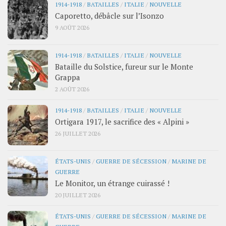
1914-1918
/
BATAILLES
/
ITALIE
/
NOUVELLE
Caporetto, débâcle sur l’Isonzo
9 AOÛT 2026
1914-1918
/
BATAILLES
/
ITALIE
/
NOUVELLE
Bataille du Solstice, fureur sur le Monte
Grappa
2 AOÛT 2026
1914-1918
/
BATAILLES
/
ITALIE
/
NOUVELLE
Ortigara 1917, le sacrifice des « Alpini »
26 JUILLET 2026
ÉTATS-UNIS
/
GUERRE DE SÉCESSION
/
MARINE DE
GUERRE
Le Monitor, un étrange cuirassé !
20 JUILLET 2026
ÉTATS-UNIS
/
GUERRE DE SÉCESSION
/
MARINE DE