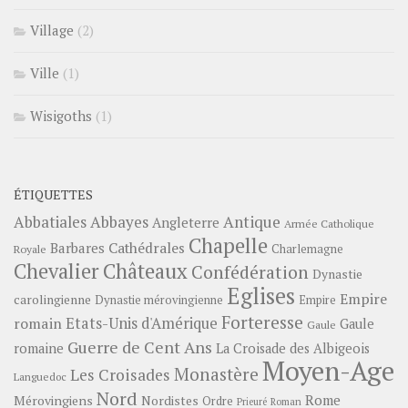
Village
(2)
Ville
(1)
Wisigoths
(1)
ÉTIQUETTES
Abbayes
Antique
Abbatiales
Angleterre
Armée Catholique
Chapelle
Barbares
Cathédrales
Charlemagne
Royale
Châteaux
Chevalier
Confédération
Dynastie
Eglises
Empire
carolingienne
Dynastie mérovingienne
Empire
Forteresse
romain
Etats-Unis d'Amérique
Gaule
Gaule
Guerre de Cent Ans
romaine
La Croisade des Albigeois
Moyen-Age
Monastère
Les Croisades
Languedoc
Nord
Rome
Mérovingiens
Nordistes
Ordre
Prieuré
Roman