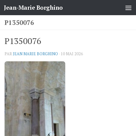
Jean-Marie Borghino
Skip to content
P1350076
P1350076
PAR
JEAN MARIE BORGHINO
·
10 MAI 2026