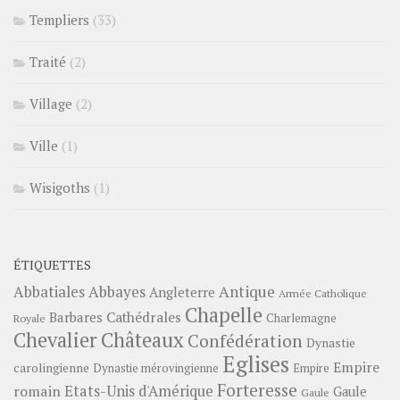
Templiers
(33)
Traité
(2)
Village
(2)
Ville
(1)
Wisigoths
(1)
ÉTIQUETTES
Abbayes
Antique
Abbatiales
Angleterre
Armée Catholique
Chapelle
Barbares
Cathédrales
Charlemagne
Royale
Châteaux
Chevalier
Confédération
Dynastie
Eglises
Empire
carolingienne
Dynastie mérovingienne
Empire
Forteresse
romain
Etats-Unis d'Amérique
Gaule
Gaule