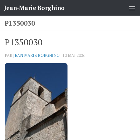
Jean-Marie Borghino
Skip to content
P1350030
P1350030
PAR
JEAN MARIE BORGHINO
·
10 MAI 2026