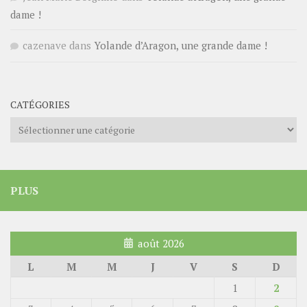
dame !
cazenave
dans
Yolande d’Aragon, une grande dame !
CATÉGORIES
Catégories
PLUS
août 2026
L
M
M
J
V
S
D
1
2