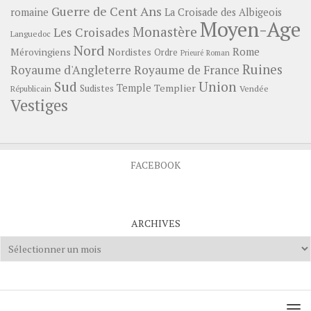
Guerre de Cent Ans
romaine
La Croisade des Albigeois
Moyen-Age
Monastère
Les Croisades
Languedoc
Nord
Rome
Mérovingiens
Nordistes
Ordre
Prieuré
Roman
Ruines
Royaume d'Angleterre
Royaume de France
Sud
Union
Temple
Templier
Sudistes
Vendée
Républicain
Vestiges
FACEBOOK
ARCHIVES
Archives