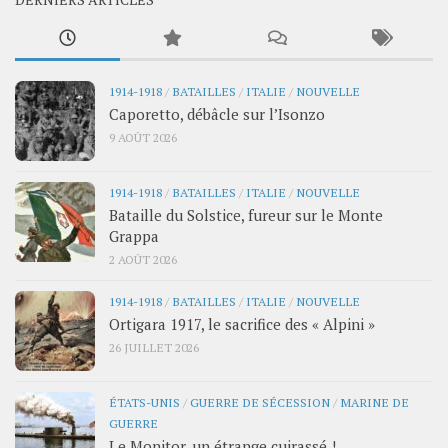
1914-1918
/
BATAILLES
/
ITALIE
/
NOUVELLE
Caporetto, débâcle sur l’Isonzo
9 AOÛT 2026
1914-1918
/
BATAILLES
/
ITALIE
/
NOUVELLE
Bataille du Solstice, fureur sur le Monte
Grappa
2 AOÛT 2026
1914-1918
/
BATAILLES
/
ITALIE
/
NOUVELLE
Ortigara 1917, le sacrifice des « Alpini »
26 JUILLET 2026
ÉTATS-UNIS
/
GUERRE DE SÉCESSION
/
MARINE DE
GUERRE
Le Monitor, un étrange cuirassé !