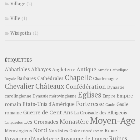
Village
(2)
Ville
(1)
Wisigoths
(1)
ÉTIQUETTES
Abbayes
Antique
Abbatiales
Angleterre
Armée Catholique
Chapelle
Barbares
Cathédrales
Charlemagne
Royale
Châteaux
Chevalier
Confédération
Dynastie
Eglises
Empire
carolingienne
Dynastie mérovingienne
Empire
Forteresse
romain
Etats-Unis d'Amérique
Gaule
Gaule
Guerre de Cent Ans
romaine
La Croisade des Albigeois
Moyen-Age
Monastère
Les Croisades
Languedoc
Nord
Rome
Mérovingiens
Nordistes
Ordre
Prieuré
Roman
Ruines
Royaume d'Angleterre
Royaume de France