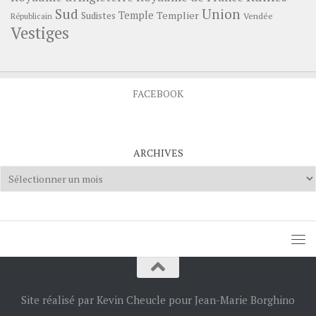
Sud
Union
Temple
Templier
Sudistes
Vendée
Républicain
Vestiges
FACEBOOK
ARCHIVES
Archives
Site réalisé par Kevin Cheucle pour Jean-Marie Borghino