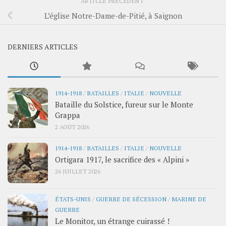
ARTICLE PRÉCÉDENT
L’église Notre-Dame-de-Pitié, à Saignon
DERNIERS ARTICLES
1914-1918
/
BATAILLES
/
ITALIE
/
NOUVELLE
Bataille du Solstice, fureur sur le Monte
Grappa
2 AOÛT 2026
1914-1918
/
BATAILLES
/
ITALIE
/
NOUVELLE
Ortigara 1917, le sacrifice des « Alpini »
26 JUILLET 2026
ÉTATS-UNIS
/
GUERRE DE SÉCESSION
/
MARINE DE
GUERRE
Le Monitor, un étrange cuirassé !