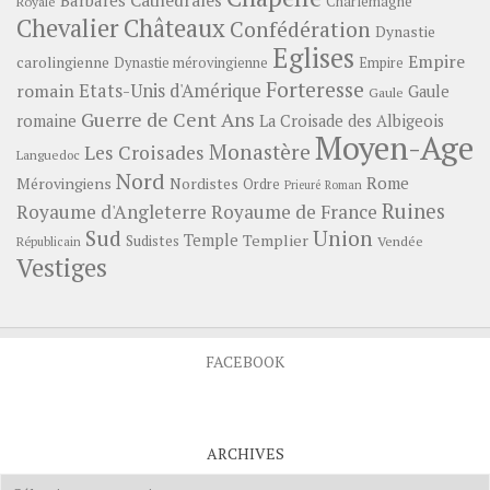
Cathédrales
Charlemagne
Royale
Châteaux
Chevalier
Confédération
Dynastie
Eglises
Empire
carolingienne
Dynastie mérovingienne
Empire
Forteresse
romain
Etats-Unis d'Amérique
Gaule
Gaule
Guerre de Cent Ans
romaine
La Croisade des Albigeois
Moyen-Age
Monastère
Les Croisades
Languedoc
Nord
Rome
Mérovingiens
Nordistes
Ordre
Prieuré
Roman
Ruines
Royaume d'Angleterre
Royaume de France
Sud
Union
Temple
Templier
Sudistes
Vendée
Républicain
Vestiges
FACEBOOK
ARCHIVES
Archives