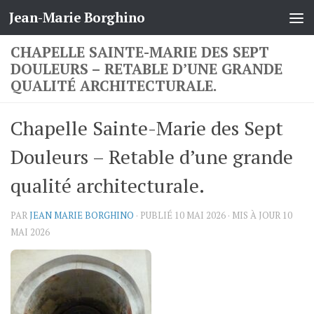
Jean-Marie Borghino
Skip to content
CHAPELLE SAINTE-MARIE DES SEPT
DOULEURS – RETABLE D’UNE GRANDE
QUALITÉ ARCHITECTURALE.
Chapelle Sainte-Marie des Sept
Douleurs – Retable d’une grande
qualité architecturale.
PAR
JEAN MARIE BORGHINO
· PUBLIÉ
10 MAI 2026
· MIS À JOUR
10
MAI 2026