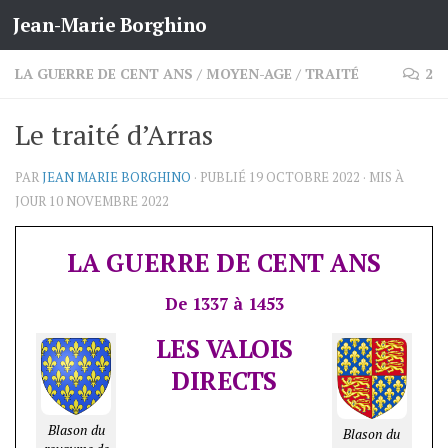
Jean-Marie Borghino
Skip to content
LA GUERRE DE CENT ANS
/
MOYEN-AGE
/
TRAITÉ
2
Le traité d’Arras
PAR
JEAN MARIE BORGHINO
· PUBLIÉ
19 OCTOBRE 2022
· MIS À
JOUR
10 NOVEMBRE 2022
LA GUERRE DE CENT ANS
De 1337 à 1453
LES VALOIS
DIRECTS
Blason du
Blason du