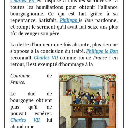
Charles VII
est disposé à tous les sacrifices et à
toutes les humiliations pour obtenir l’alliance
bourguignonne. Ce qui est fait grâce à sa
repentance. Satisfait,
Philippe
le Bon
pardonne,
et rompt le serment qu’il avait fait seize ans plus
tôt de venger son père.
La dette d’honneur une fois absoute, plus rien ne
s’oppose à la conclusion du traité.
Philippe le Bon
reconnaît
Charles VII
comme roi de
France
; en
retour, il est exempté d’hommage à la
Couronne
de
France
.
Le duc de
bourgogne obtient
plus qu’il ne
pouvait espérer.
Charles VII
lui
abandonne