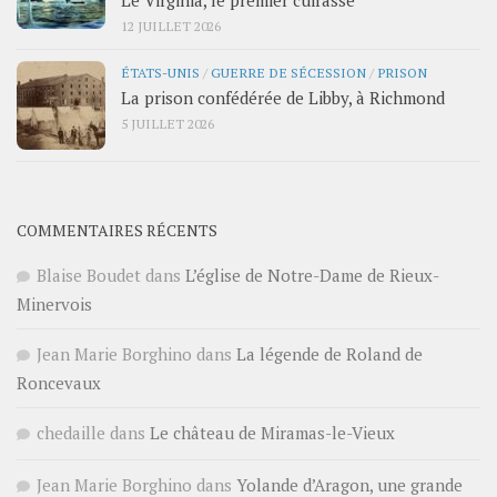
Le Virginia, le premier cuirassé
12 JUILLET 2026
ÉTATS-UNIS
/
GUERRE DE SÉCESSION
/
PRISON
La prison confédérée de Libby, à Richmond
5 JUILLET 2026
COMMENTAIRES RÉCENTS
Blaise Boudet
dans
L’église de Notre-Dame de Rieux-
Minervois
Jean Marie Borghino
dans
La légende de Roland de
Roncevaux
chedaille
dans
Le château de Miramas-le-Vieux
Jean Marie Borghino
dans
Yolande d’Aragon, une grande