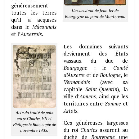
généreusement
L’assassinat de Jean Ier de
toutes les terres
Bourgogne au pont de Montereau.
qu’il a acquises
dans le
Mâconnais
et l’
Auxerr
ois.
Les domaines suivants
deviennent des États
vassaux du duc de
Bourgogne
: le
Comté
d’Auxerre
et de
Boulogne
, le
Vermandois
(avec sa
capitale
Saint-Quentin
)
,
la
ville d’
Amiens
, ainsi que les
territoires entre
Somme
et
Artois
.
Acte du traité de paix
entre Charles VII et
Ces généreuses largesses
Philippe le Bon, copie de
du roi
Charles
assurent au
novembre 1435.
duché de
Bourgogne
une