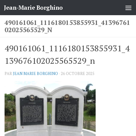
Jean-Marie Borghino
Skip to content
490161061_1116180153855931_41396761
02025565529_N
490161061_1116180153855931_4
139676102025565529_n
PAR
JEAN MARIE BORGHINO
·
26 OCTOBRE 2025