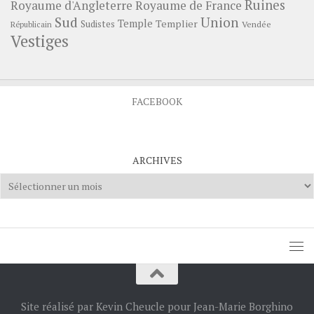
Ruines
Royaume d'Angleterre
Royaume de France
Sud
Union
Temple
Templier
Sudistes
Vendée
Républicain
Vestiges
FACEBOOK
ARCHIVES
Archives
Site réalisé par Kevin Cheucle pour Jean-Marie Borghino