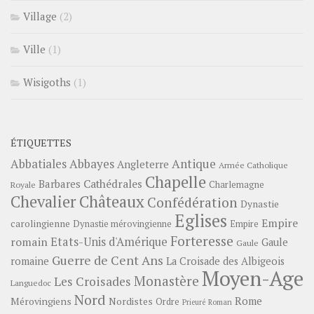
Village
(2)
Ville
(1)
Wisigoths
(1)
ÉTIQUETTES
Abbayes
Antique
Abbatiales
Angleterre
Armée Catholique
Chapelle
Barbares
Cathédrales
Charlemagne
Royale
Châteaux
Chevalier
Confédération
Dynastie
Eglises
Empire
carolingienne
Dynastie mérovingienne
Empire
Forteresse
romain
Etats-Unis d'Amérique
Gaule
Gaule
Guerre de Cent Ans
romaine
La Croisade des Albigeois
Moyen-Age
Monastère
Les Croisades
Languedoc
Nord
Rome
Mérovingiens
Nordistes
Ordre
Prieuré
Roman