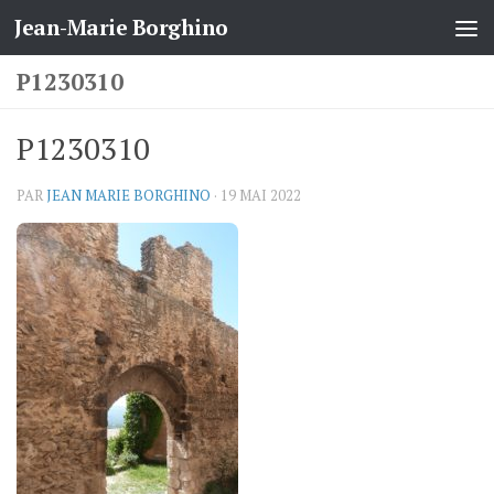
Jean-Marie Borghino
Skip to content
P1230310
P1230310
PAR
JEAN MARIE BORGHINO
·
19 MAI 2022