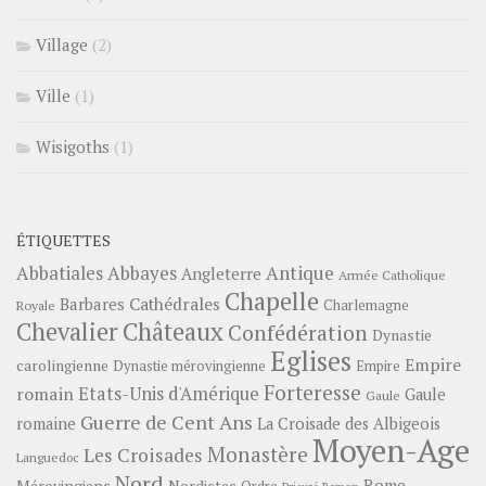
Village
(2)
Ville
(1)
Wisigoths
(1)
ÉTIQUETTES
Abbayes
Antique
Abbatiales
Angleterre
Armée Catholique
Chapelle
Barbares
Cathédrales
Charlemagne
Royale
Châteaux
Chevalier
Confédération
Dynastie
Eglises
Empire
carolingienne
Dynastie mérovingienne
Empire
Forteresse
romain
Etats-Unis d'Amérique
Gaule
Gaule
Guerre de Cent Ans
romaine
La Croisade des Albigeois
Moyen-Age
Monastère
Les Croisades
Languedoc
Nord
Rome
Mérovingiens
Nordistes