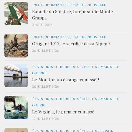
1914-1918
/
BATAILLES
/
ITALIE
/
NOUVELLE
Bataille du Solstice, fureur sur le Monte
Grappa
2 AOÛT 2026
1914-1918
/
BATAILLES
/
ITALIE
/
NOUVELLE
Ortigara 1917, le sacrifice des « Alpini »
26 JUILLET 2026
ÉTATS-UNIS
/
GUERRE DE SÉCESSION
/
MARINE DE
GUERRE
Le Monitor, un étrange cuirassé !
20 JUILLET 2026
ÉTATS-UNIS
/
GUERRE DE SÉCESSION
/
MARINE DE
GUERRE
Le Virginia, le premier cuirassé
12 JUILLET 2026
ÉTATS-UNIS
/
GUERRE DE SÉCESSION
/
PRISON