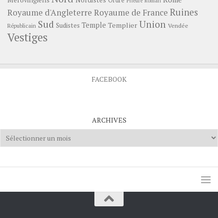
Ordre
Prieuré
Roman
Ruines
Royaume d'Angleterre
Royaume de France
Sud
Union
Temple
Templier
Sudistes
Vendée
Républicain
Vestiges
FACEBOOK
ARCHIVES
Archives