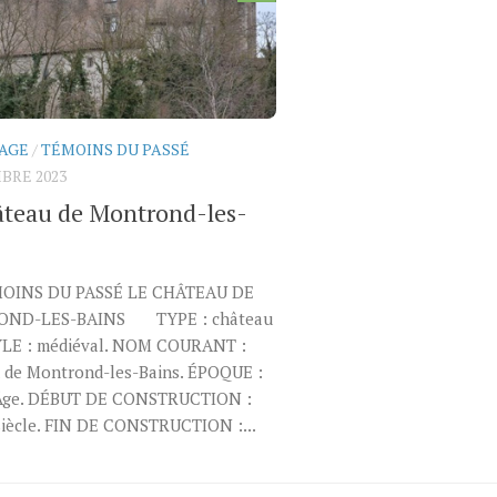
AGE
/
TÉMOINS DU PASSÉ
BRE 2023
âteau de Montrond-les-
MOINS DU PASSÉ LE CHÂTEAU DE
ND-LES-BAINS TYPE : château
TYLE : médiéval. NOM COURANT :
 de Montrond-les-Bains. ÉPOQUE :
Âge. DÉBUT DE CONSTRUCTION :
siècle. FIN DE CONSTRUCTION :...