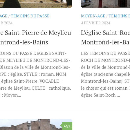
AGE
/
TÉMOINS DU PASSÉ
MOYEN-AGE
/
TÉMOINS 
R 2024
4 FÉVRIER 2024
se Saint-Pierre de Meylieu
L’église Saint-Ro
ntrond-les-Bains
Montrond-les-Ba
OINS DU PASSE L’ÉGLISE SAINT-
LES TÉMOINS DU PASSÉ 
 DE MEYLIEU DE MONTROND-LES-
ROCH DE MONTROND-LE
lason de la ville de Montrond-les-
de la ville de Montrond-
YPE : église. STYLE : roman. NOM
église (ancienne chapell
église Saint-Pierre. VOCABLE :
Montrond-les-Bains). ST
erre de Meylieu. CULTE : catholique.
le chœur qui est roman
: Moyen...
église Saint-Roch....
2