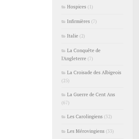
Hospices
(1)
Infirmières
(7)
Italie
(2)
La Conquête de
l'Angleterre
(7)
La Croisade des Albigeois
(25)
La Guerre de Cent Ans
(67)
Les Carolingiens
(32)
Les Mérovingiens
(33)