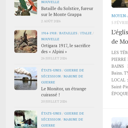
NOUVELLE
Bataille du Solstice, fureur
sur le Monte Grappa
MOYEN-
2 AOÛT 2026
5 FÉVRIE
L’égli
1914-1918
/
BATAILLES
/
ITALIE
/
NOUVELLE
de Mo
Ortigara 1917, le sacrifice
des « Alpini »
LES TÉM
26 JUILLET 2026
PIERRE
BAINS B
ÉTATS-UNIS
/
GUERRE DE
Bains. T
SÉCESSION
/
MARINE DE
LOCAL : 
GUERRE
Saint-Pi
Le Monitor, un étrange
ÉPOQUE 
cuirassé !
20 JUILLET 2026
ÉTATS-UNIS
/
GUERRE DE
SÉCESSION
/
MARINE DE
GUERRE