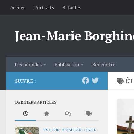
Accueil
Portraits
Batailles
Skip to content
Jean-Marie Borghin
Les périodes
Publication
Rencontre
ÉT
SUIVRE :
DERNIERS ARTICLES
1914-1918
/
BATAILLES
/
ITALIE
/