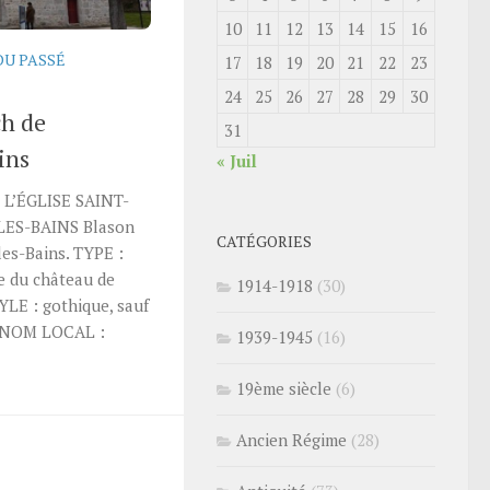
10
11
12
13
14
15
16
DU PASSÉ
17
18
19
20
21
22
23
24
25
26
27
28
29
30
ch de
31
ins
« Juil
L’ÉGLISE SAINT-
S-BAINS Blason
CATÉGORIES
les-Bains. TYPE :
e du château de
1914-1918
(30)
YLE : gothique, sauf
. NOM LOCAL :
1939-1945
(16)
19ème siècle
(6)
Ancien Régime
(28)