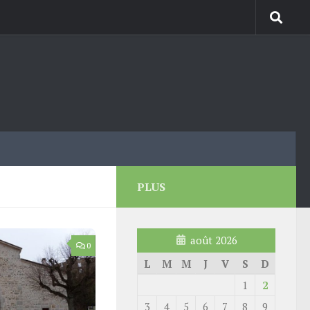
PLUS
août 2026
0
L
M
M
J
V
S
D
1
2
3
4
5
6
7
8
9