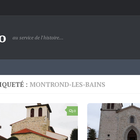
o
au service de l'histoire…
IQUETÉ :
MONTROND-LES-BAINS
0