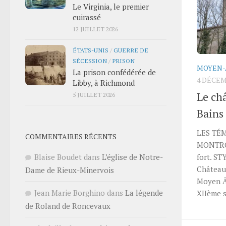
Le Virginia, le premier
cuirassé
12 JUILLET 2026
ÉTATS-UNIS
/
GUERRE DE
SÉCESSION
/
PRISON
MOYEN-
La prison confédérée de
4 DÉCEM
Libby, à Richmond
Le ch
5 JUILLET 2026
Bains
LES TÉ
COMMENTAIRES RÉCENTS
MONTRO
Blaise Boudet
dans
L’église de Notre-
fort. S
Château
Dame de Rieux-Minervois
Moyen 
Jean Marie Borghino
dans
La légende
XIIème 
de Roland de Roncevaux