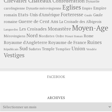
Châteaux
Chevalier
Confédération
Dynastie
Eglises
Empire
carolingienne
Dynastie mérovingienne
Empire
Forteresse
romain
Etats-Unis d'Amérique
Gaule
Gaule
Guerre de Cent Ans
romaine
La Croisade des Albigeois
Moyen-Age
Monastère
Les Croisades
Languedoc
Nord
Rome
Mérovingiens
Nordistes
Ordre
Prieuré
Roman
Ruines
Royaume d'Angleterre
Royaume de France
Sud
Union
Temple
Templier
Sudistes
Vendée
Républicain
Vestiges
FACEBOOK
ARCHIVES
Archives