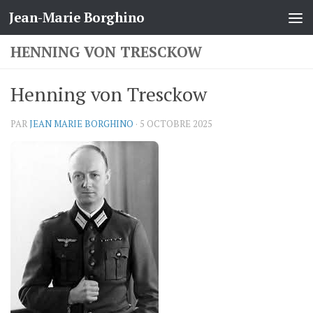
Jean-Marie Borghino
Skip to content
HENNING VON TRESCKOW
Henning von Tresckow
PAR
JEAN MARIE BORGHINO
·
5 OCTOBRE 2025