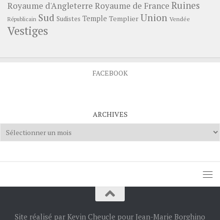
Ruines
Royaume d'Angleterre
Royaume de France
Sud
Union
Temple
Templier
Sudistes
Vendée
Républicain
Vestiges
FACEBOOK
ARCHIVES
Archives
Site réalisé par Kevin Cheucle pour Jean-Marie Borghino