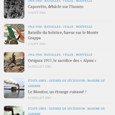
1914-1918
/
BATAILLES
/
ITALIE
/
NOUVELLE
Caporetto, débâcle sur l’Isonzo
9 AOÛT 2026
1914-1918
/
BATAILLES
/
ITALIE
/
NOUVELLE
Bataille du Solstice, fureur sur le Monte
Grappa
2 AOÛT 2026
1914-1918
/
BATAILLES
/
ITALIE
/
NOUVELLE
Ortigara 1917, le sacrifice des « Alpini »
26 JUILLET 2026
ÉTATS-UNIS
/
GUERRE DE SÉCESSION
/
MARINE DE
GUERRE
Le Monitor, un étrange cuirassé !
20 JUILLET 2026
ÉTATS-UNIS
/
GUERRE DE SÉCESSION
/
MARINE DE
GUERRE