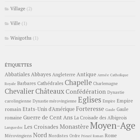
Village
(2)
Ville
(1)
Wisigoths
(1)
ÉTIQUETTES
Abbayes
Antique
Abbatiales
Angleterre
Armée Catholique
Chapelle
Barbares
Cathédrales
Charlemagne
Royale
Châteaux
Chevalier
Confédération
Dynastie
Eglises
Empire
carolingienne
Dynastie mérovingienne
Empire
Forteresse
romain
Etats-Unis d'Amérique
Gaule
Gaule
Guerre de Cent Ans
romaine
La Croisade des Albigeois
Moyen-Age
Monastère
Les Croisades
Languedoc
Nord
Rome
Mérovingiens
Nordistes
Ordre
Prieuré
Roman