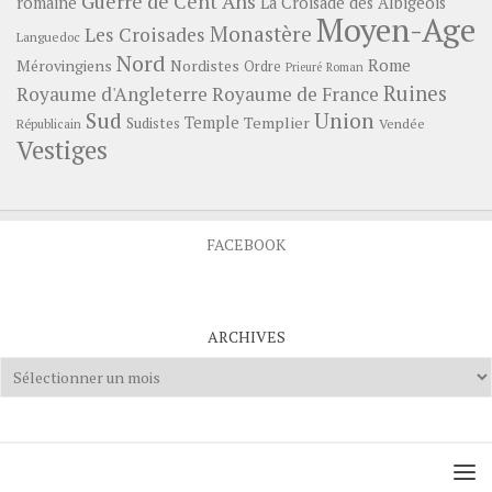
Guerre de Cent Ans
romaine
La Croisade des Albigeois
Moyen-Age
Monastère
Les Croisades
Languedoc
Nord
Rome
Mérovingiens
Nordistes
Ordre
Prieuré
Roman
Ruines
Royaume d'Angleterre
Royaume de France
Sud
Union
Temple
Templier
Sudistes
Vendée
Républicain
Vestiges
FACEBOOK
ARCHIVES
Archives