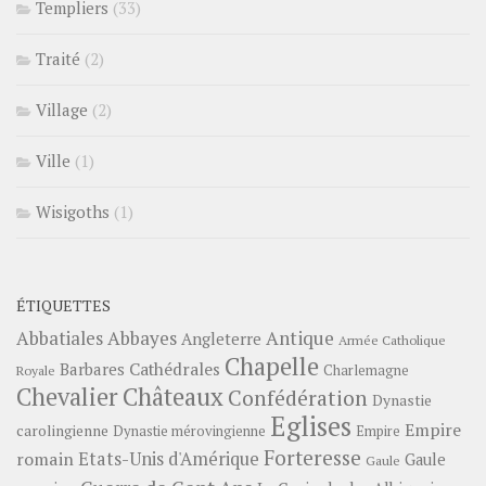
Templiers
(33)
Traité
(2)
Village
(2)
Ville
(1)
Wisigoths
(1)
ÉTIQUETTES
Abbayes
Antique
Abbatiales
Angleterre
Armée Catholique
Chapelle
Barbares
Cathédrales
Charlemagne
Royale
Châteaux
Chevalier
Confédération
Dynastie
Eglises
Empire
carolingienne
Dynastie mérovingienne
Empire
Forteresse
romain
Etats-Unis d'Amérique
Gaule
Gaule