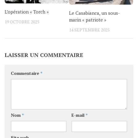
L’opération « Torch »
Le Casabianca, un sous-
marin « patriote »
19 OCTOBRE 2025
14 SEPTEMBRE 2025
LAISSER UN COMMENTAIRE
Commentaire
*
Nom
*
E-mail
*
Site web