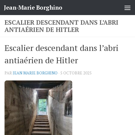
Jean-Marie Borghino
Skip to content
ESCALIER DESCENDANT DANS L’ABRI
ANTIAÉRIEN DE HITLER
Escalier descendant dans l’abri
antiaérien de Hitler
PAR
JEAN MARIE BORGHINO
·
5 OCTOBRE 2025