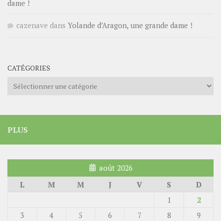
dame !
cazenave
dans
Yolande d’Aragon, une grande dame !
CATÉGORIES
Catégories
PLUS
août 2026
L
M
M
J
V
S
D
1
2
3
4
5
6
7
8
9