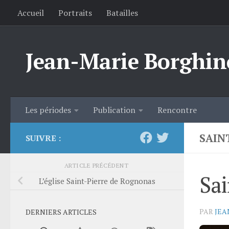
Accueil
Portraits
Batailles
Skip to content
Jean-Marie Borghin
Les périodes
Publication
Rencontre
SAIN
SUIVRE :
ARTICLE PRÉCÉDENT
Sai
L’église Saint-Pierre de Rognonas
PAR
JEA
DERNIERS ARTICLES