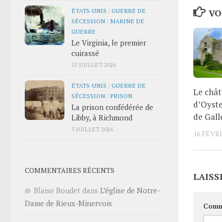
ÉTATS-UNIS
/
GUERRE DE
VO
SÉCESSION
/
MARINE DE
GUERRE
Le Virginia, le premier
cuirassé
12 JUILLET 2026
ÉTATS-UNIS
/
GUERRE DE
Le châ
SÉCESSION
/
PRISON
d’Oyst
La prison confédérée de
de Gall
Libby, à Richmond
5 JUILLET 2026
16 FÉVRI
COMMENTAIRES RÉCENTS
LAISS
Blaise Boudet
dans
L’église de Notre-
Dame de Rieux-Minervois
Comm