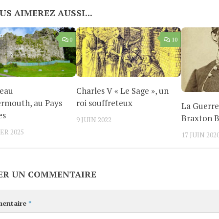
US AIMEREZ AUSSI...
0
10
teau
Charles V « Le Sage », un
ermouth, au Pays
roi souffreteux
La Guerre
es
Braxton 
9 JUIN 2022
ER 2025
17 JUIN 202
ER UN COMMENTAIRE
entaire
*