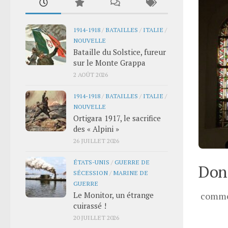
1914-1918
/
BATAILLES
/
ITALIE
/
NOUVELLE
Bataille du Solstice, fureur
sur le Monte Grappa
2 AOÛT 2026
1914-1918
/
BATAILLES
/
ITALIE
/
NOUVELLE
Ortigara 1917, le sacrifice
des « Alpini »
26 JUILLET 2026
ÉTATS-UNIS
/
GUERRE DE
Donn
SÉCESSION
/
MARINE DE
GUERRE
Le Monitor, un étrange
comme
cuirassé !
20 JUILLET 2026