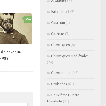
Antiquité
(73)
Batailles
(172)
6
Castrum
(1)
Cathare
(3)
Chroniques
(8)
 de Sécession –
Chroniques médiévales
Bragg
(24)
0
Chronologie
(43)
Croisades
(67)
Deuxième Guerre
Mondiale
(27)