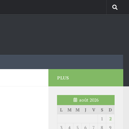
PLUS
août 2026
L
M
M
J
V
S
D
1
2
3
4
5
6
7
8
9