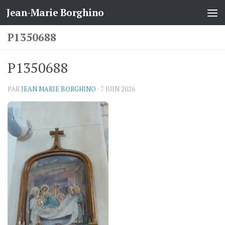
Jean-Marie Borghino
Skip to content
P1350688
P1350688
PAR
JEAN MARIE BORGHINO
·
7 JUIN 2026