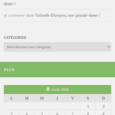
dame !
cazenave
dans
Yolande d’Aragon, une grande dame !
CATÉGORIES
Catégories
PLUS
août 2026
L
M
M
J
V
S
D
1
2
3
4
5
6
7
8
9