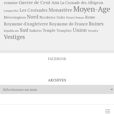
Guerre de Cent Ans
romaine
La Croisade des Albigeois
Moyen-Age
Monastère
Les Croisades
Languedoc
Nord
Rome
Mérovingiens
Nordistes
Ordre
Prieuré
Roman
Ruines
Royaume d'Angleterre
Royaume de France
Sud
Union
Temple
Templier
Sudistes
Vendée
Républicain
Vestiges
FACEBOOK
ARCHIVES
Archives