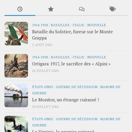
1914-1918
/
BATAILLES
/
ITALIE
/
NOUVELLE
Bataille du Solstice, fureur sur le Monte
Grappa
2 AOÛT 2026
1914-1918
/
BATAILLES
/
ITALIE
/
NOUVELLE
Ortigara 1917, le sacrifice des « Alpini »
26 JUILLET 2026
ÉTATS-UNIS
/
GUERRE DE SÉCESSION
/
MARINE DE
GUERRE
Le Monitor, un étrange cuirassé !
20 JUILLET 2026
ÉTATS-UNIS
/
GUERRE DE SÉCESSION
/
MARINE DE
GUERRE
Le Virginia, le premier cuirassé