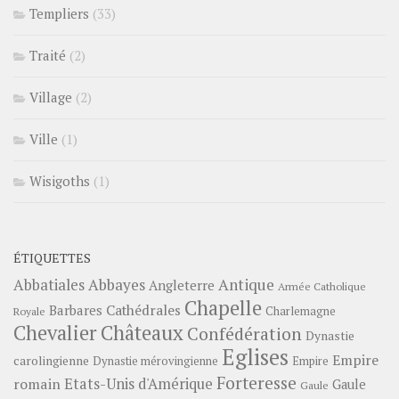
Templiers
(33)
Traité
(2)
Village
(2)
Ville
(1)
Wisigoths
(1)
ÉTIQUETTES
Abbayes
Antique
Abbatiales
Angleterre
Armée Catholique
Chapelle
Barbares
Cathédrales
Charlemagne
Royale
Châteaux
Chevalier
Confédération
Dynastie
Eglises
Empire
carolingienne
Dynastie mérovingienne
Empire
Forteresse
romain
Etats-Unis d'Amérique
Gaule
Gaule