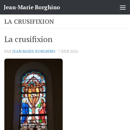
Jean-Marie Borghino
Skip to content
LA CRUSIFIXION
La crusifixion
PAR
JEAN MARIE BORGHINO
·
7 JUIN 2026