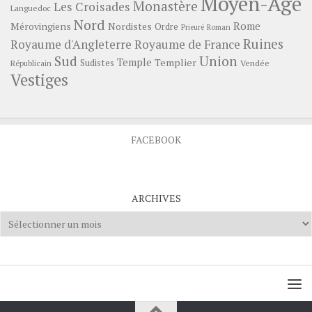
Moyen-Age
Monastère
Les Croisades
Languedoc
Nord
Rome
Mérovingiens
Nordistes
Ordre
Prieuré
Roman
Ruines
Royaume d'Angleterre
Royaume de France
Sud
Union
Temple
Templier
Sudistes
Vendée
Républicain
Vestiges
FACEBOOK
ARCHIVES
Archives