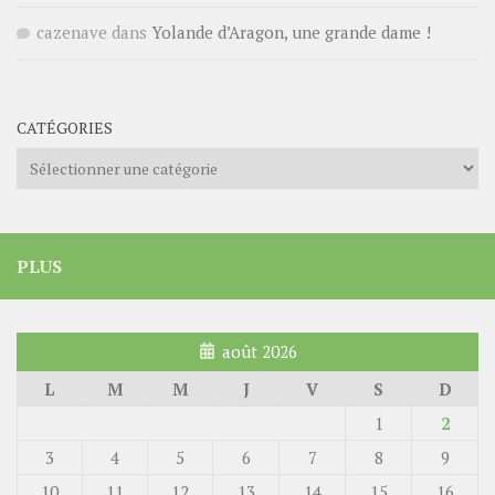
cazenave
dans
Yolande d’Aragon, une grande dame !
CATÉGORIES
Catégories
PLUS
août 2026
L
M
M
J
V
S
D
1
2
3
4
5
6
7
8
9
10
11
12
13
14
15
16