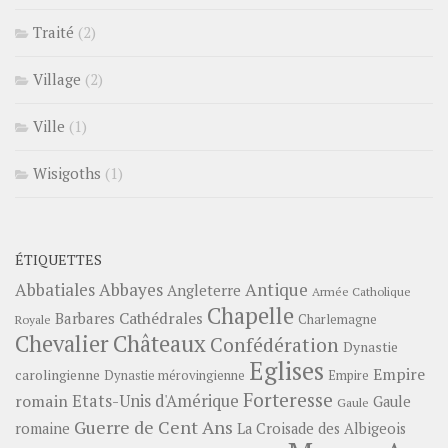
Traité
(2)
Village
(2)
Ville
(1)
Wisigoths
(1)
ÉTIQUETTES
Abbayes
Antique
Abbatiales
Angleterre
Armée Catholique
Chapelle
Barbares
Cathédrales
Charlemagne
Royale
Châteaux
Chevalier
Confédération
Dynastie
Eglises
Empire
carolingienne
Dynastie mérovingienne
Empire
Forteresse
romain
Etats-Unis d'Amérique
Gaule
Gaule
Guerre de Cent Ans
romaine
La Croisade des Albigeois