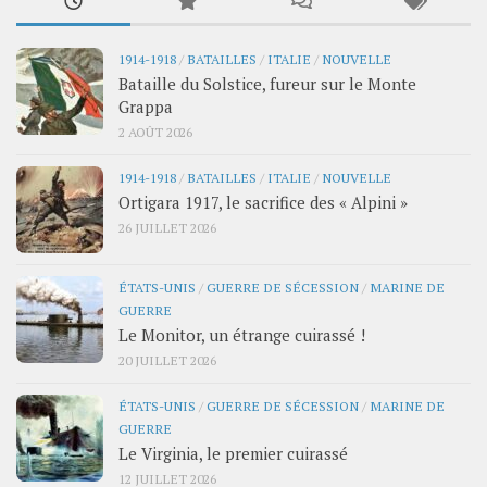
1914-1918
/
BATAILLES
/
ITALIE
/
NOUVELLE
Bataille du Solstice, fureur sur le Monte
Grappa
2 AOÛT 2026
1914-1918
/
BATAILLES
/
ITALIE
/
NOUVELLE
Ortigara 1917, le sacrifice des « Alpini »
26 JUILLET 2026
ÉTATS-UNIS
/
GUERRE DE SÉCESSION
/
MARINE DE
GUERRE
Le Monitor, un étrange cuirassé !
20 JUILLET 2026
ÉTATS-UNIS
/
GUERRE DE SÉCESSION
/
MARINE DE
GUERRE
Le Virginia, le premier cuirassé
12 JUILLET 2026