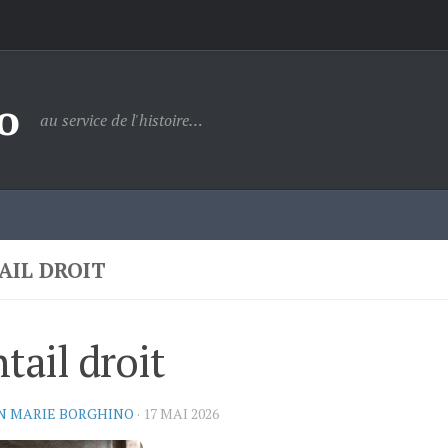
o
au service de l'histoire…
AIL DROIT
tail droit
N MARIE BORGHINO
·
17 MAI 2026