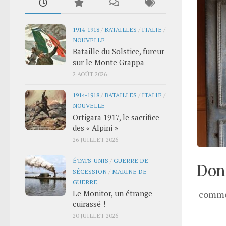
1914-1918
/
BATAILLES
/
ITALIE
/
NOUVELLE
Bataille du Solstice, fureur
sur le Monte Grappa
2 AOÛT 2026
1914-1918
/
BATAILLES
/
ITALIE
/
NOUVELLE
Ortigara 1917, le sacrifice
des « Alpini »
26 JUILLET 2026
ÉTATS-UNIS
/
GUERRE DE
Donn
SÉCESSION
/
MARINE DE
GUERRE
Le Monitor, un étrange
comme
cuirassé !
20 JUILLET 2026