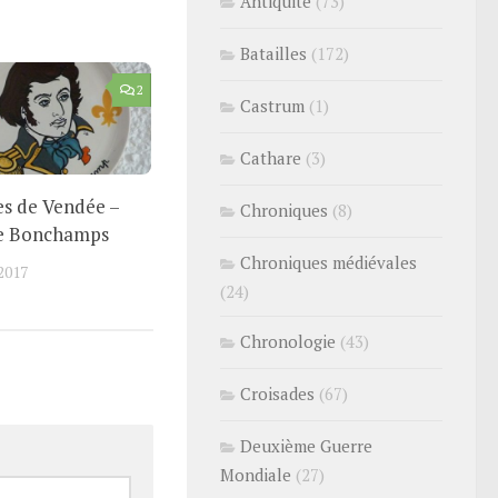
Antiquité
(73)
Batailles
(172)
2
Castrum
(1)
Cathare
(3)
es de Vendée –
Chroniques
(8)
de Bonchamps
Chroniques médiévales
2017
(24)
Chronologie
(43)
Croisades
(67)
Deuxième Guerre
Mondiale
(27)