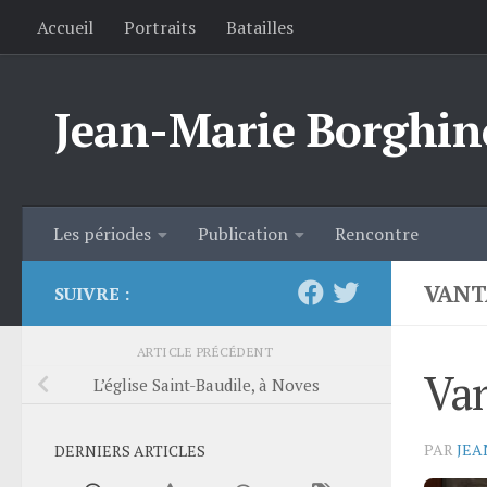
Accueil
Portraits
Batailles
Skip to content
Jean-Marie Borghin
Les périodes
Publication
Rencontre
VANT
SUIVRE :
ARTICLE PRÉCÉDENT
Van
L’église Saint-Baudile, à Noves
PAR
JEA
DERNIERS ARTICLES