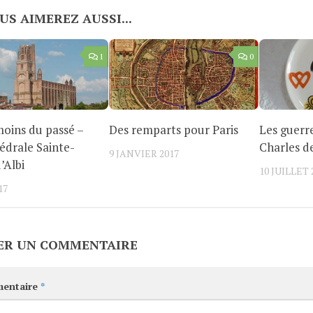
US AIMEREZ AUSSI...
1
0
oins du passé –
Des remparts pour Paris
Les guerr
édrale Sainte-
Charles 
9 JANVIER 2017
’Albi
10 JUILLET 
17
ER UN COMMENTAIRE
entaire
*