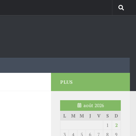
PLUS
août 2026
L
M
M
J
V
S
D
1
2
3
4
5
6
7
8
9