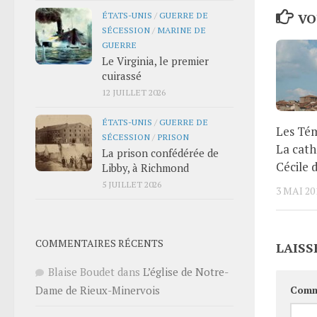
ÉTATS-UNIS
/
GUERRE DE
VO
SÉCESSION
/
MARINE DE
GUERRE
Le Virginia, le premier
cuirassé
12 JUILLET 2026
ÉTATS-UNIS
/
GUERRE DE
Les Tém
SÉCESSION
/
PRISON
La cath
La prison confédérée de
Cécile d
Libby, à Richmond
5 JUILLET 2026
3 MAI 20
COMMENTAIRES RÉCENTS
LAISS
Blaise Boudet
dans
L’église de Notre-
Comm
Dame de Rieux-Minervois