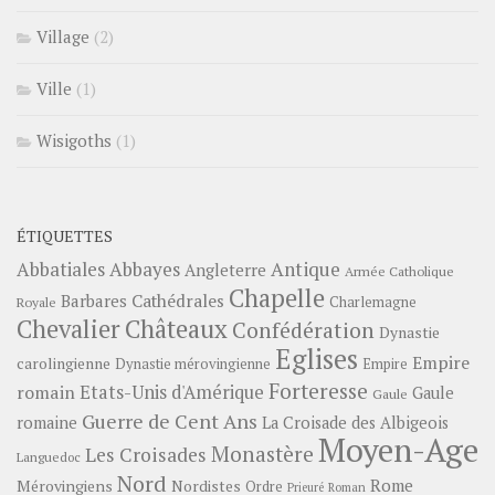
Village
(2)
Ville
(1)
Wisigoths
(1)
ÉTIQUETTES
Abbayes
Antique
Abbatiales
Angleterre
Armée Catholique
Chapelle
Barbares
Cathédrales
Charlemagne
Royale
Châteaux
Chevalier
Confédération
Dynastie
Eglises
Empire
carolingienne
Dynastie mérovingienne
Empire
Forteresse
romain
Etats-Unis d'Amérique
Gaule
Gaule
Guerre de Cent Ans
romaine
La Croisade des Albigeois
Moyen-Age
Monastère
Les Croisades
Languedoc
Nord
Rome
Mérovingiens
Nordistes
Ordre
Prieuré
Roman