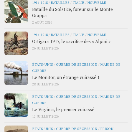
1914-1918
/
BATAILLES
/
ITALIE
/
NOUVELLE
Bataille du Solstice, fureur sur le Monte
Grappa
2 AOÛT 2026
1914-1918
/
BATAILLES
/
ITALIE
/
NOUVELLE
Ortigara 1917, le sacrifice des « Alpini »
26 JUILLET 2026
ÉTATS-UNIS
/
GUERRE DE SÉCESSION
/
MARINE DE
GUERRE
Le Monitor, un étrange cuirassé !
20 JUILLET 2026
ÉTATS-UNIS
/
GUERRE DE SÉCESSION
/
MARINE DE
GUERRE
Le Virginia, le premier cuirassé
12 JUILLET 2026
ÉTATS-UNIS
/
GUERRE DE SÉCESSION
/
PRISON