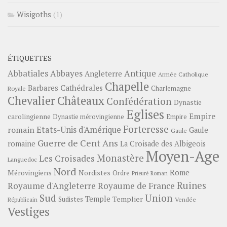
Wisigoths
(1)
ÉTIQUETTES
Abbayes
Antique
Abbatiales
Angleterre
Armée Catholique
Chapelle
Barbares
Cathédrales
Charlemagne
Royale
Châteaux
Chevalier
Confédération
Dynastie
Eglises
Empire
carolingienne
Dynastie mérovingienne
Empire
Forteresse
romain
Etats-Unis d'Amérique
Gaule
Gaule
Guerre de Cent Ans
romaine
La Croisade des Albigeois
Moyen-Age
Monastère
Les Croisades
Languedoc
Nord
Rome
Mérovingiens
Nordistes
Ordre
Prieuré
Roman
Ruines
Royaume d'Angleterre
Royaume de France
Sud
Union
Temple
Templier
Sudistes
Vendée
Républicain
Vestiges