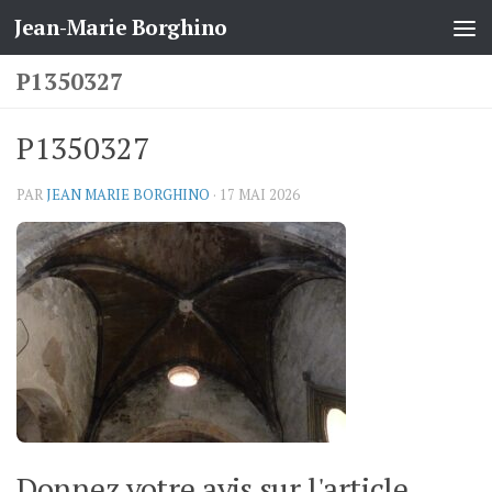
Jean-Marie Borghino
Skip to content
P1350327
P1350327
PAR
JEAN MARIE BORGHINO
·
17 MAI 2026
Donnez votre avis sur l'article