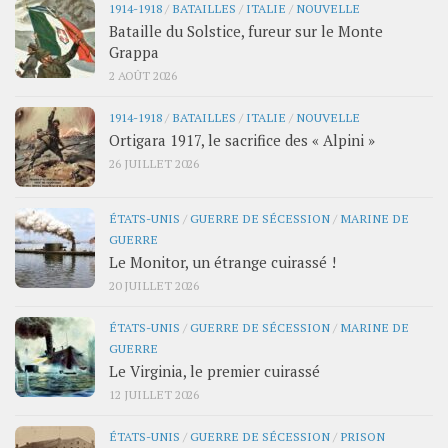
1914-1918
/
BATAILLES
/
ITALIE
/
NOUVELLE
Bataille du Solstice, fureur sur le Monte
Grappa
2 AOÛT 2026
1914-1918
/
BATAILLES
/
ITALIE
/
NOUVELLE
Ortigara 1917, le sacrifice des « Alpini »
26 JUILLET 2026
ÉTATS-UNIS
/
GUERRE DE SÉCESSION
/
MARINE DE
GUERRE
Le Monitor, un étrange cuirassé !
20 JUILLET 2026
ÉTATS-UNIS
/
GUERRE DE SÉCESSION
/
MARINE DE
GUERRE
Le Virginia, le premier cuirassé
12 JUILLET 2026
ÉTATS-UNIS
/
GUERRE DE SÉCESSION
/
PRISON