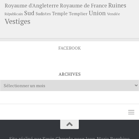
Ruines
Royaume d'Angleterre
Royaume de France
Sud
Union
Temple
Templier
Sudistes
Vendée
Républicain
Vestiges
FACEBOOK
ARCHIVES
Archives
Site réalisé par Kevin Cheucle pour Jean-Marie Borghino