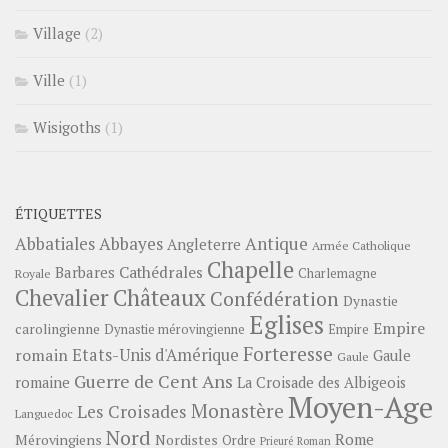
Village
(2)
Ville
(1)
Wisigoths
(1)
ÉTIQUETTES
Abbayes
Antique
Abbatiales
Angleterre
Armée Catholique
Chapelle
Barbares
Cathédrales
Charlemagne
Royale
Châteaux
Chevalier
Confédération
Dynastie
Eglises
Empire
carolingienne
Dynastie mérovingienne
Empire
Forteresse
romain
Etats-Unis d'Amérique
Gaule
Gaule
Guerre de Cent Ans
romaine
La Croisade des Albigeois
Moyen-Age
Monastère
Les Croisades
Languedoc
Nord
Rome
Mérovingiens
Nordistes
Ordre
Prieuré
Roman