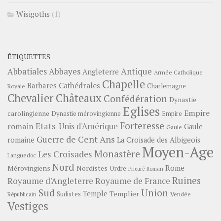
Wisigoths
(1)
ÉTIQUETTES
Abbayes
Antique
Abbatiales
Angleterre
Armée Catholique
Chapelle
Barbares
Cathédrales
Charlemagne
Royale
Châteaux
Chevalier
Confédération
Dynastie
Eglises
Empire
carolingienne
Dynastie mérovingienne
Empire
Forteresse
romain
Etats-Unis d'Amérique
Gaule
Gaule
Guerre de Cent Ans
romaine
La Croisade des Albigeois
Moyen-Age
Monastère
Les Croisades
Languedoc
Nord
Rome
Mérovingiens
Nordistes
Ordre
Prieuré
Roman
Ruines
Royaume d'Angleterre
Royaume de France
Sud
Union
Temple
Templier
Sudistes
Vendée
Républicain
Vestiges