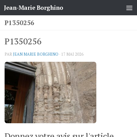
Jean-Marie Borghino
Skip to content
P1350256
P1350256
PAR
JEAN MARIE BORGHINO
·
17 MAI 2026
Donnez votre avis sur l'article