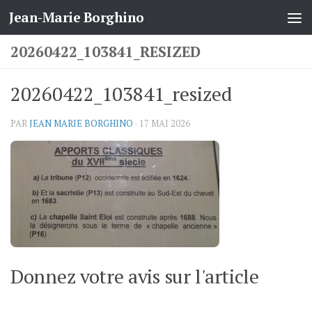
Jean-Marie Borghino
Skip to content
20260422_103841_RESIZED
20260422_103841_resized
PAR
JEAN MARIE BORGHINO
·
17 MAI 2026
Donnez votre avis sur l'article