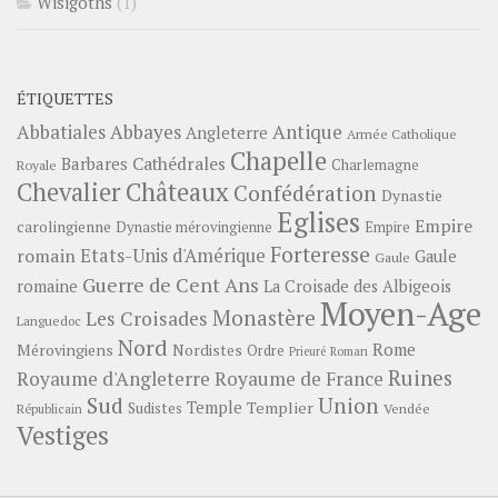
Wisigoths
(1)
ÉTIQUETTES
Abbayes
Antique
Abbatiales
Angleterre
Armée Catholique
Chapelle
Barbares
Cathédrales
Charlemagne
Royale
Châteaux
Chevalier
Confédération
Dynastie
Eglises
Empire
carolingienne
Dynastie mérovingienne
Empire
Forteresse
romain
Etats-Unis d'Amérique
Gaule
Gaule
Guerre de Cent Ans
romaine
La Croisade des Albigeois
Moyen-Age
Monastère
Les Croisades
Languedoc
Nord
Rome
Mérovingiens
Nordistes
Ordre
Prieuré
Roman
Ruines
Royaume d'Angleterre
Royaume de France
Sud
Union
Temple
Templier
Sudistes
Vendée
Républicain
Vestiges