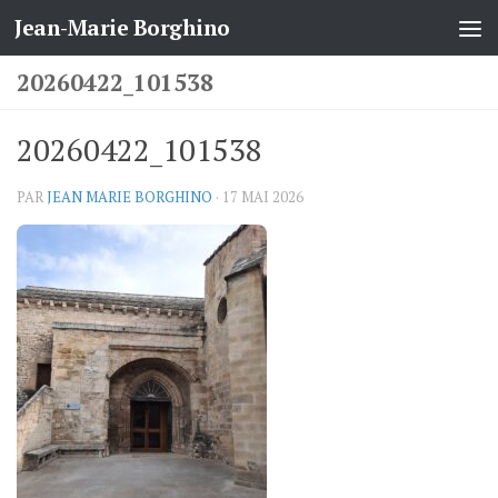
Jean-Marie Borghino
Skip to content
20260422_101538
20260422_101538
PAR
JEAN MARIE BORGHINO
·
17 MAI 2026