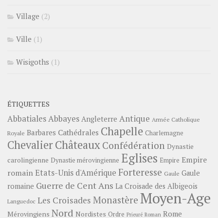
Village
(2)
Ville
(1)
Wisigoths
(1)
ÉTIQUETTES
Abbayes
Antique
Abbatiales
Angleterre
Armée Catholique
Chapelle
Barbares
Cathédrales
Charlemagne
Royale
Châteaux
Chevalier
Confédération
Dynastie
Eglises
Empire
carolingienne
Dynastie mérovingienne
Empire
Forteresse
romain
Etats-Unis d'Amérique
Gaule
Gaule
Guerre de Cent Ans
romaine
La Croisade des Albigeois
Moyen-Age
Monastère
Les Croisades
Languedoc
Nord
Rome
Mérovingiens
Nordistes
Ordre
Prieuré
Roman