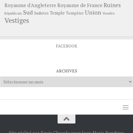
Ruines
Royaume d'Angleterre
Royaume de France
Sud
Union
Temple
Templier
Sudistes
Vendée
Républicain
Vestiges
FACEBOOK
ARCHIVES
Archives
Site réalisé par Kevin Cheucle pour Jean-Marie Borghino