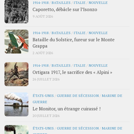
1914-1918
/
BATAILLES
/
ITALIE
/
NOUVELLE
Caporetto, débâcle sur l’Isonzo
9 AOÛT 2026
1914-1918
/
BATAILLES
/
ITALIE
/
NOUVELLE
Bataille du Solstice, fureur sur le Monte
Grappa
2 AOÛT 2026
1914-1918
/
BATAILLES
/
ITALIE
/
NOUVELLE
Ortigara 1917, le sacrifice des « Alpini »
26 JUILLET 2026
ÉTATS-UNIS
/
GUERRE DE SÉCESSION
/
MARINE DE
GUERRE
Le Monitor, un étrange cuirassé !
20 JUILLET 2026
ÉTATS-UNIS
/
GUERRE DE SÉCESSION
/
MARINE DE