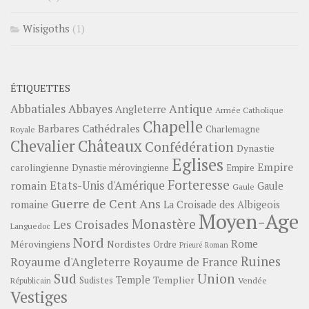
Wisigoths
(1)
ÉTIQUETTES
Abbayes
Antique
Abbatiales
Angleterre
Armée Catholique
Chapelle
Barbares
Cathédrales
Charlemagne
Royale
Châteaux
Chevalier
Confédération
Dynastie
Eglises
Empire
carolingienne
Dynastie mérovingienne
Empire
Forteresse
romain
Etats-Unis d'Amérique
Gaule
Gaule
Guerre de Cent Ans
romaine
La Croisade des Albigeois
Moyen-Age
Monastère
Les Croisades
Languedoc
Nord
Rome
Mérovingiens
Nordistes
Ordre
Prieuré
Roman
Ruines
Royaume d'Angleterre
Royaume de France
Sud
Union
Temple
Templier
Sudistes
Vendée
Républicain
Vestiges