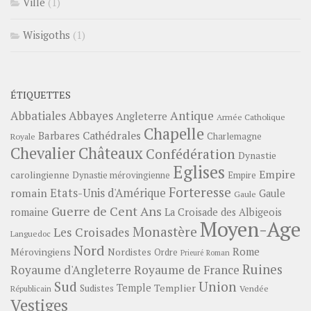
Ville
(1)
Wisigoths
(1)
ÉTIQUETTES
Abbayes
Antique
Abbatiales
Angleterre
Armée Catholique
Chapelle
Barbares
Cathédrales
Charlemagne
Royale
Châteaux
Chevalier
Confédération
Dynastie
Eglises
Empire
carolingienne
Dynastie mérovingienne
Empire
Forteresse
romain
Etats-Unis d'Amérique
Gaule
Gaule
Guerre de Cent Ans
romaine
La Croisade des Albigeois
Moyen-Age
Monastère
Les Croisades
Languedoc
Nord
Rome
Mérovingiens
Nordistes
Ordre
Prieuré
Roman
Ruines
Royaume d'Angleterre
Royaume de France
Sud
Union
Temple
Templier
Sudistes
Vendée
Républicain
Vestiges