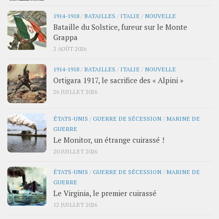
1914-1918
/
BATAILLES
/
ITALIE
/
NOUVELLE
Bataille du Solstice, fureur sur le Monte
Grappa
2 AOÛT 2026
1914-1918
/
BATAILLES
/
ITALIE
/
NOUVELLE
Ortigara 1917, le sacrifice des « Alpini »
26 JUILLET 2026
ÉTATS-UNIS
/
GUERRE DE SÉCESSION
/
MARINE DE
GUERRE
Le Monitor, un étrange cuirassé !
20 JUILLET 2026
ÉTATS-UNIS
/
GUERRE DE SÉCESSION
/
MARINE DE
GUERRE
Le Virginia, le premier cuirassé
12 JUILLET 2026