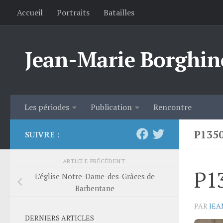
Accueil
Portraits
Batailles
Skip to content
Jean-Marie Borghin
Les périodes
Publication
Rencontre
P135
SUIVRE :
ARTICLE PRÉCÉDENT
P1
L’église Notre-Dame-des-Grâces de
Barbentane
PAR
JEA
DERNIERS ARTICLES