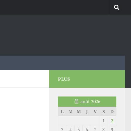
PLUS
août 2026
L
M
M
J
V
S
D
1
2
3
4
5
6
7
8
9