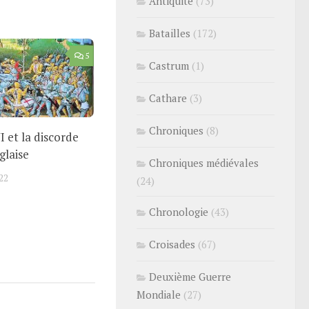
Antiquité
(73)
Batailles
(172)
5
Castrum
(1)
Cathare
(3)
Chroniques
(8)
I et la discorde
glaise
Chroniques médiévales
22
(24)
Chronologie
(43)
Croisades
(67)
Deuxième Guerre
Mondiale
(27)