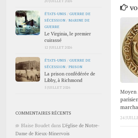
20 JUILLET 2026
VO
ÉTATS-UNIS
/
GUERRE DE
SÉCESSION
/
MARINE DE
GUERRE
Le Virginia, le premier
cuirassé
12 JUILLET 2026
ÉTATS-UNIS
/
GUERRE DE
SÉCESSION
/
PRISON
La prison confédérée de
Libby, à Richmond
5 JUILLET 2026
Moyen 
parisie
marchan
COMMENTAIRES RÉCENTS
24 JUILL
Blaise Boudet
dans
L’église de Notre-
Dame de Rieux-Minervois