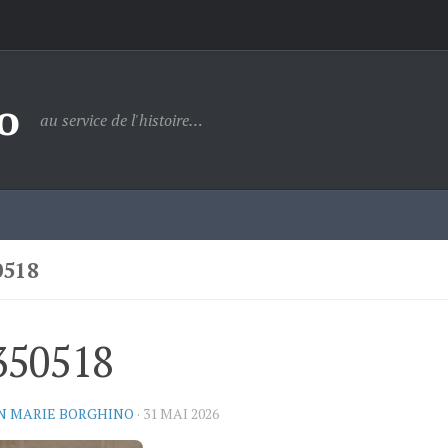
o
au service de l'histoire…
0518
350518
N MARIE BORGHINO
·
31 MAI 2026