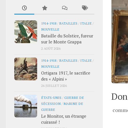
1914-1918
/
BATAILLES
/
ITALIE
/
NOUVELLE
Bataille du Solstice, fureur
sur le Monte Grappa
2 AOÛT 2026
1914-1918
/
BATAILLES
/
ITALIE
/
NOUVELLE
Ortigara 1917, le sacrifice
des « Alpini »
26 JUILLET 2026
Donn
ÉTATS-UNIS
/
GUERRE DE
SÉCESSION
/
MARINE DE
comme
GUERRE
Le Monitor, un étrange
cuirassé !