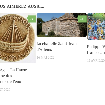
US AIMEREZ AUSSI...
1
0
La chapelle Saint-Jean
Philippe V
d’Alleins
franco-an
16 MAI 2022
17 AVRIL 20
Âge – La Hanse
nne des
ds de l’eau
ET 2020