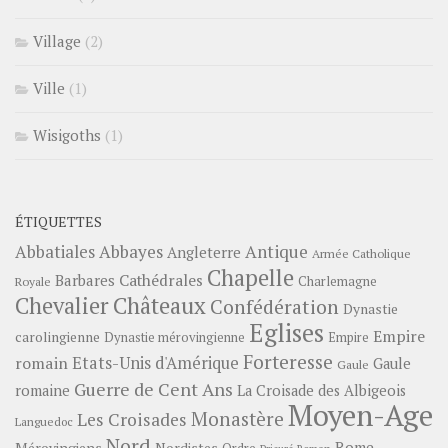
Village
(2)
Ville
(1)
Wisigoths
(1)
ÉTIQUETTES
Abbayes
Antique
Abbatiales
Angleterre
Armée Catholique
Chapelle
Barbares
Cathédrales
Charlemagne
Royale
Châteaux
Chevalier
Confédération
Dynastie
Eglises
Empire
carolingienne
Dynastie mérovingienne
Empire
Forteresse
romain
Etats-Unis d'Amérique
Gaule
Gaule
Guerre de Cent Ans
romaine
La Croisade des Albigeois
Moyen-Age
Monastère
Les Croisades
Languedoc
Nord
Rome
Mérovingiens