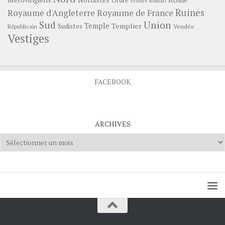
Nordistes
Ordre
Prieuré
Roman
Ruines
Royaume d'Angleterre
Royaume de France
Sud
Union
Temple
Templier
Sudistes
Vendée
Républicain
Vestiges
FACEBOOK
ARCHIVES
Archives