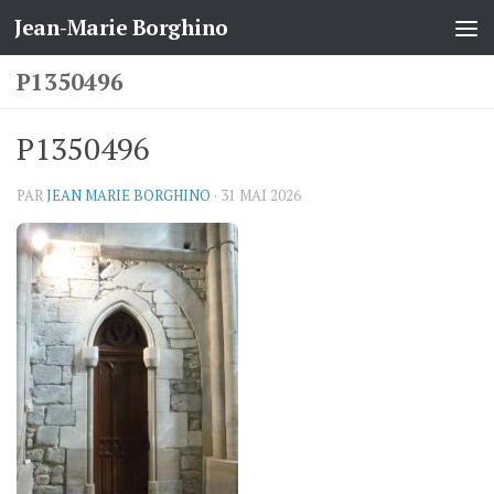
Jean-Marie Borghino
Skip to content
P1350496
P1350496
PAR
JEAN MARIE BORGHINO
·
31 MAI 2026