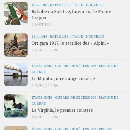
1914-1918
/
BATAILLES
/
ITALIE
/
NOUVELLE
Bataille du Solstice, fureur sur le Monte
Grappa
2 AOÛT 2026
1914-1918
/
BATAILLES
/
ITALIE
/
NOUVELLE
Ortigara 1917, le sacrifice des « Alpini »
26 JUILLET 2026
ÉTATS-UNIS
/
GUERRE DE SÉCESSION
/
MARINE DE
GUERRE
Le Monitor, un étrange cuirassé !
20 JUILLET 2026
ÉTATS-UNIS
/
GUERRE DE SÉCESSION
/
MARINE DE
GUERRE
Le Virginia, le premier cuirassé
12 JUILLET 2026
ÉTATS-UNIS
/
GUERRE DE SÉCESSION
/
PRISON