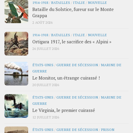
1914-1918
/
BATAILLES
/
ITALIE
/
NOUVELLE
Bataille du Solstice, fureur sur le Monte
Grappa
2 AOÛT 2026
1914-1918
/
BATAILLES
/
ITALIE
/
NOUVELLE
Ortigara 1917, le sacrifice des « Alpini »
26 JUILLET 2026
ÉTATS-UNIS
/
GUERRE DE SÉCESSION
/
MARINE DE
GUERRE
Le Monitor, un étrange cuirassé !
20 JUILLET 2026
ÉTATS-UNIS
/
GUERRE DE SÉCESSION
/
MARINE DE
GUERRE
Le Virginia, le premier cuirassé
12 JUILLET 2026
ÉTATS-UNIS
/
GUERRE DE SÉCESSION
/
PRISON