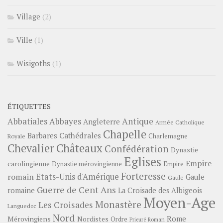
Village
(2)
Ville
(1)
Wisigoths
(1)
ÉTIQUETTES
Abbayes
Antique
Abbatiales
Angleterre
Armée Catholique
Chapelle
Barbares
Cathédrales
Charlemagne
Royale
Châteaux
Chevalier
Confédération
Dynastie
Eglises
Empire
carolingienne
Dynastie mérovingienne
Empire
Forteresse
romain
Etats-Unis d'Amérique
Gaule
Gaule
Guerre de Cent Ans
romaine
La Croisade des Albigeois
Moyen-Age
Monastère
Les Croisades
Languedoc
Nord
Rome
Mérovingiens
Nordistes
Ordre
Prieuré
Roman