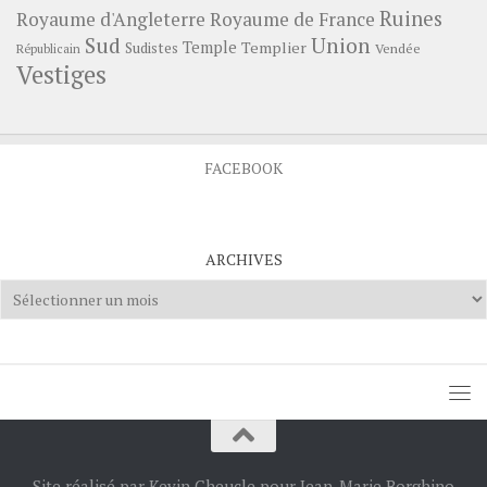
Ruines
Royaume d'Angleterre
Royaume de France
Sud
Union
Temple
Templier
Sudistes
Vendée
Républicain
Vestiges
FACEBOOK
ARCHIVES
Archives
Site réalisé par Kevin Cheucle pour Jean-Marie Borghino