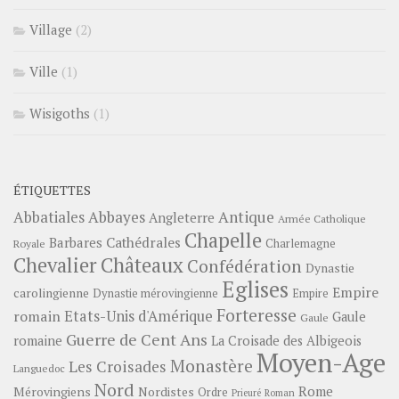
Village
(2)
Ville
(1)
Wisigoths
(1)
ÉTIQUETTES
Abbayes
Antique
Abbatiales
Angleterre
Armée Catholique
Chapelle
Barbares
Cathédrales
Charlemagne
Royale
Châteaux
Chevalier
Confédération
Dynastie
Eglises
Empire
carolingienne
Dynastie mérovingienne
Empire
Forteresse
romain
Etats-Unis d'Amérique
Gaule
Gaule
Guerre de Cent Ans
romaine
La Croisade des Albigeois
Moyen-Age
Monastère
Les Croisades
Languedoc
Nord
Rome
Mérovingiens
Nordistes
Ordre
Prieuré
Roman