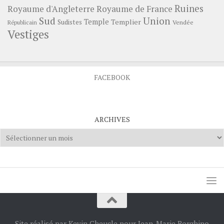
Ruines
Royaume d'Angleterre
Royaume de France
Sud
Union
Temple
Templier
Sudistes
Vendée
Républicain
Vestiges
FACEBOOK
ARCHIVES
Archives
Site réalisé par Kevin Cheucle pour Jean-Marie Borghino