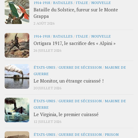
1914-1918
/
BATAILLES
/
ITALIE
/
NOUVELLE
Bataille du Solstice, fureur sur le Monte
Grappa
2 AOÛT 2026
1914-1918
/
BATAILLES
/
ITALIE
/
NOUVELLE
Ortigara 1917, le sacrifice des « Alpini »
26 JUILLET 2026
ÉTATS-UNIS
/
GUERRE DE SÉCESSION
/
MARINE DE
GUERRE
Le Monitor, un étrange cuirassé !
20 JUILLET 2026
ÉTATS-UNIS
/
GUERRE DE SÉCESSION
/
MARINE DE
GUERRE
Le Virginia, le premier cuirassé
12 JUILLET 2026
ÉTATS-UNIS
/
GUERRE DE SÉCESSION
/
PRISON