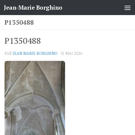
Jean-Marie Borghino
Skip to content
P1350488
P1350488
PAR
JEAN MARIE BORGHINO
·
31 MAI 2026