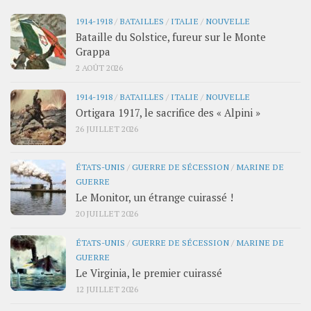
1914-1918
/
BATAILLES
/
ITALIE
/
NOUVELLE
Bataille du Solstice, fureur sur le Monte
Grappa
2 AOÛT 2026
1914-1918
/
BATAILLES
/
ITALIE
/
NOUVELLE
Ortigara 1917, le sacrifice des « Alpini »
26 JUILLET 2026
ÉTATS-UNIS
/
GUERRE DE SÉCESSION
/
MARINE DE
GUERRE
Le Monitor, un étrange cuirassé !
20 JUILLET 2026
ÉTATS-UNIS
/
GUERRE DE SÉCESSION
/
MARINE DE
GUERRE
Le Virginia, le premier cuirassé
12 JUILLET 2026