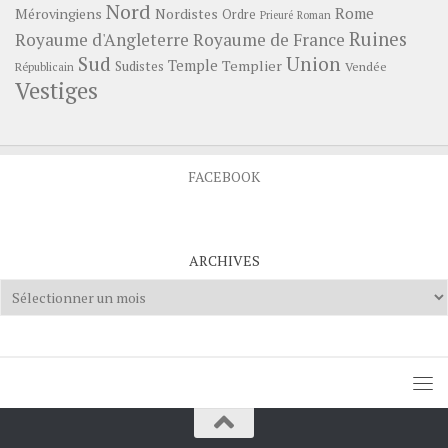
Nord
Rome
Mérovingiens
Nordistes
Ordre
Prieuré
Roman
Ruines
Royaume d'Angleterre
Royaume de France
Sud
Union
Temple
Templier
Sudistes
Vendée
Républicain
Vestiges
FACEBOOK
ARCHIVES
Archives