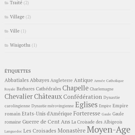
Traité
(2)
Village
(2)
Ville
(1)
Wisigoths
(1)
ÉTIQUETTES
Abbayes
Antique
Abbatiales
Angleterre
Armée Catholique
Chapelle
Barbares
Cathédrales
Charlemagne
Royale
Châteaux
Chevalier
Confédération
Dynastie
Eglises
Empire
carolingienne
Dynastie mérovingienne
Empire
Forteresse
romain
Etats-Unis d'Amérique
Gaule
Gaule
Guerre de Cent Ans
romaine
La Croisade des Albigeois
Moyen-Age
Monastère
Les Croisades
Languedoc