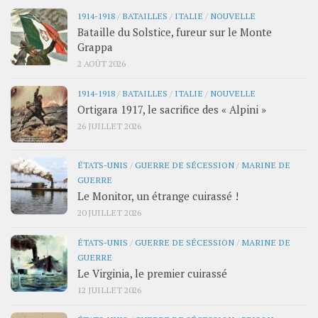
1914-1918
/
BATAILLES
/
ITALIE
/
NOUVELLE
Bataille du Solstice, fureur sur le Monte
Grappa
2 AOÛT 2026
1914-1918
/
BATAILLES
/
ITALIE
/
NOUVELLE
Ortigara 1917, le sacrifice des « Alpini »
26 JUILLET 2026
ÉTATS-UNIS
/
GUERRE DE SÉCESSION
/
MARINE DE
GUERRE
Le Monitor, un étrange cuirassé !
20 JUILLET 2026
ÉTATS-UNIS
/
GUERRE DE SÉCESSION
/
MARINE DE
GUERRE
Le Virginia, le premier cuirassé
12 JUILLET 2026