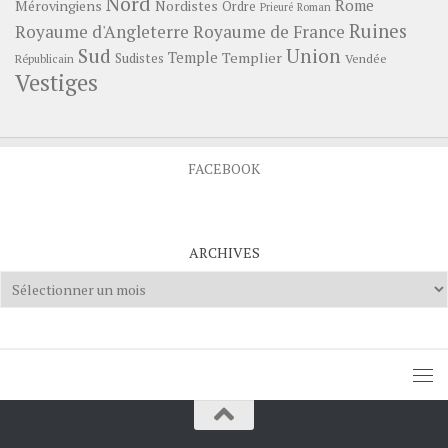
Nord
Rome
Mérovingiens
Nordistes
Ordre
Prieuré
Roman
Ruines
Royaume d'Angleterre
Royaume de France
Sud
Union
Temple
Templier
Sudistes
Vendée
Républicain
Vestiges
FACEBOOK
ARCHIVES
Archives