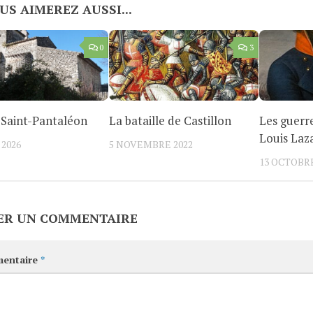
US AIMEREZ AUSSI...
0
3
e Saint-Pantaléon
La bataille de Castillon
Les guerr
Louis Laz
 2026
5 NOVEMBRE 2022
13 OCTOBRE
ER UN COMMENTAIRE
entaire
*