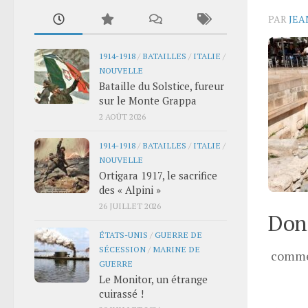
PAR
JEA
1914-1918
/
BATAILLES
/
ITALIE
/
NOUVELLE
Bataille du Solstice, fureur
sur le Monte Grappa
2 AOÛT 2026
1914-1918
/
BATAILLES
/
ITALIE
/
NOUVELLE
Ortigara 1917, le sacrifice
des « Alpini »
26 JUILLET 2026
Donn
ÉTATS-UNIS
/
GUERRE DE
SÉCESSION
/
MARINE DE
comme
GUERRE
Le Monitor, un étrange
cuirassé !