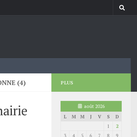
NNE (4)
PLUS
airie
août 2026
L
M
M
J
V
S
D
1
2
3
4
5
6
7
8
9