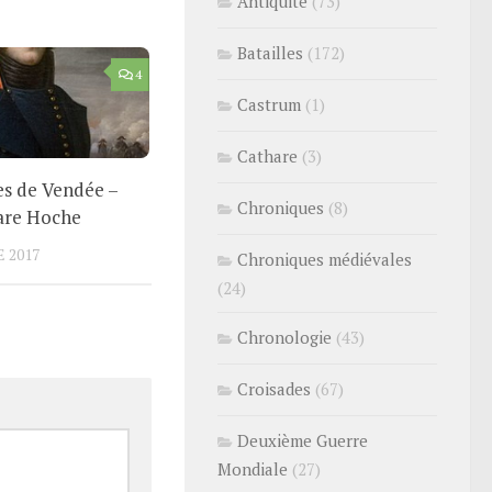
Antiquité
(73)
Batailles
(172)
4
Castrum
(1)
Cathare
(3)
es de Vendée –
Chroniques
(8)
are Hoche
 2017
Chroniques médiévales
(24)
Chronologie
(43)
Croisades
(67)
Deuxième Guerre
Mondiale
(27)