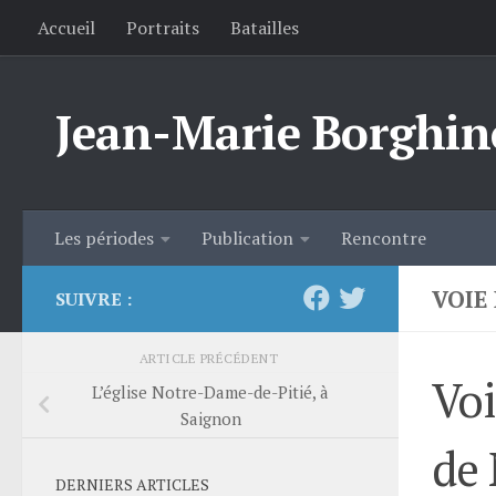
Accueil
Portraits
Batailles
Skip to content
Jean-Marie Borghin
Les périodes
Publication
Rencontre
VOIE
SUIVRE :
ARTICLE PRÉCÉDENT
Voi
L’église Notre-Dame-de-Pitié, à
Saignon
de 
DERNIERS ARTICLES