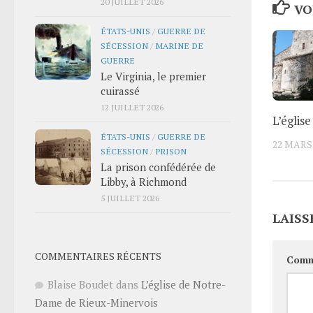
20 JUILLET 2026
VO
ÉTATS-UNIS
/
GUERRE DE
SÉCESSION
/
MARINE DE
GUERRE
Le Virginia, le premier
cuirassé
12 JUILLET 2026
L’églis
ÉTATS-UNIS
/
GUERRE DE
22 MARS
SÉCESSION
/
PRISON
La prison confédérée de
Libby, à Richmond
5 JUILLET 2026
LAISS
COMMENTAIRES RÉCENTS
Comm
Blaise Boudet
dans
L’église de Notre-
Dame de Rieux-Minervois