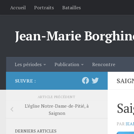
Accueil
Portraits
Batailles
Skip to content
Jean-Marie Borghin
Les périodes
Publication
Rencontre
SAIG
SUIVRE :
ARTICLE PRÉCÉDENT
Sa
L’église Notre-Dame-de-Pitié, à
Saignon
PAR
JEA
DERNIERS ARTICLES