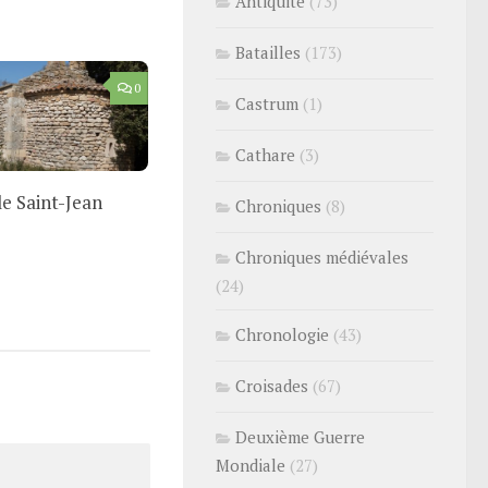
Antiquité
(73)
Batailles
(173)
0
Castrum
(1)
Cathare
(3)
le Saint-Jean
Chroniques
(8)
Chroniques médiévales
(24)
Chronologie
(43)
Croisades
(67)
Deuxième Guerre
Mondiale
(27)