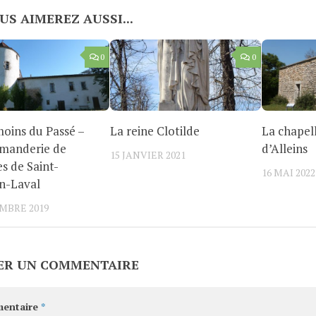
US AIMEREZ AUSSI...
0
0
oins du Passé –
La reine Clotilde
La chapel
manderie de
d’Alleins
15 JANVIER 2021
es de Saint-
16 MAI 2022
n-Laval
MBRE 2019
ER UN COMMENTAIRE
entaire
*