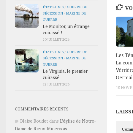
VO
ÉTATS-UNIS
/
GUERRE DE
SÉCESSION
/
MARINE DE
GUERRE
Le Monitor, un étrange
cuirassé !
20 JUILLET 2026
ÉTATS-UNIS
/
GUERRE DE
Les Tém
SÉCESSION
/
MARINE DE
La com
GUERRE
Vérrièr
Le Virginia, le premier
Germai
cuirassé
12 JUILLET 2026
18 NOVE
COMMENTAIRES RÉCENTS
LAISS
Blaise Boudet
dans
L’église de Notre-
Dame de Rieux-Minervois
Comm