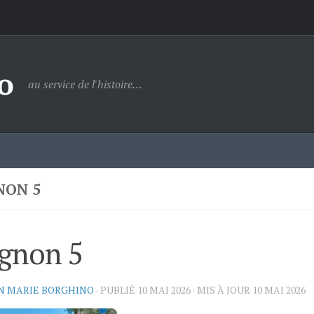
o
au service de l'histoire…
NON 5
ignon 5
N MARIE BORGHINO
· PUBLIÉ
10 MAI 2026
· MIS À JOUR
10 MAI 2026