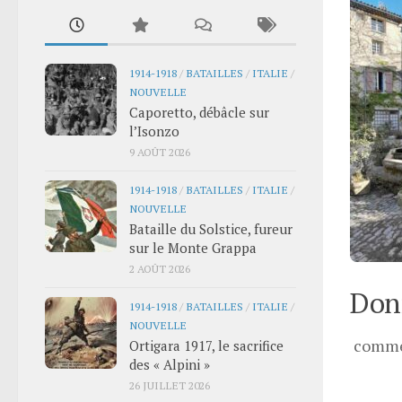
1914-1918
/
BATAILLES
/
ITALIE
/
NOUVELLE
Caporetto, débâcle sur
l’Isonzo
9 AOÛT 2026
1914-1918
/
BATAILLES
/
ITALIE
/
NOUVELLE
Bataille du Solstice, fureur
sur le Monte Grappa
2 AOÛT 2026
Donn
1914-1918
/
BATAILLES
/
ITALIE
/
NOUVELLE
comme
Ortigara 1917, le sacrifice
des « Alpini »
26 JUILLET 2026