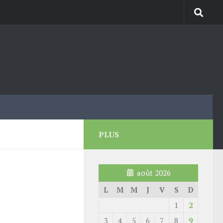
PLUS
août 2026
L
M
M
J
V
S
D
1
2
3
4
5
6
7
8
9