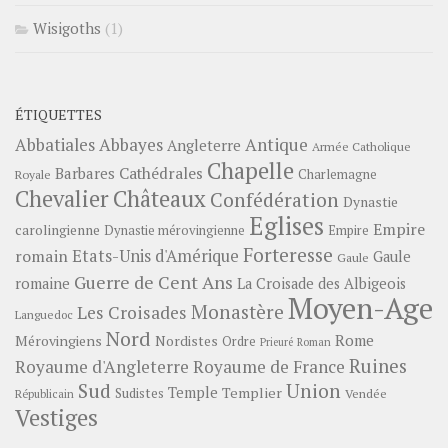
Wisigoths
(1)
ÉTIQUETTES
Abbayes
Antique
Abbatiales
Angleterre
Armée Catholique
Chapelle
Barbares
Cathédrales
Charlemagne
Royale
Châteaux
Chevalier
Confédération
Dynastie
Eglises
Empire
carolingienne
Dynastie mérovingienne
Empire
Forteresse
romain
Etats-Unis d'Amérique
Gaule
Gaule
Guerre de Cent Ans
romaine
La Croisade des Albigeois
Moyen-Age
Monastère
Les Croisades
Languedoc
Nord
Rome
Mérovingiens
Nordistes
Ordre
Prieuré
Roman
Ruines
Royaume d'Angleterre
Royaume de France
Sud
Union
Temple
Templier
Sudistes
Vendée
Républicain
Vestiges