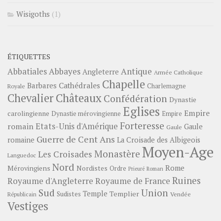
Wisigoths
(1)
ÉTIQUETTES
Abbayes
Antique
Abbatiales
Angleterre
Armée Catholique
Chapelle
Barbares
Cathédrales
Charlemagne
Royale
Châteaux
Chevalier
Confédération
Dynastie
Eglises
Empire
carolingienne
Dynastie mérovingienne
Empire
Forteresse
romain
Etats-Unis d'Amérique
Gaule
Gaule
Guerre de Cent Ans
romaine
La Croisade des Albigeois
Moyen-Age
Monastère
Les Croisades
Languedoc
Nord
Rome
Mérovingiens
Nordistes
Ordre
Prieuré
Roman
Ruines
Royaume d'Angleterre
Royaume de France
Sud
Union
Temple
Templier
Sudistes
Vendée
Républicain
Vestiges