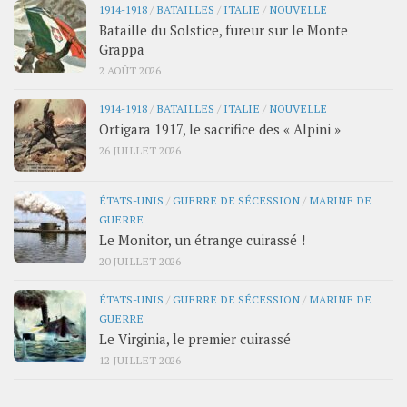
1914-1918
/
BATAILLES
/
ITALIE
/
NOUVELLE
Bataille du Solstice, fureur sur le Monte
Grappa
2 AOÛT 2026
1914-1918
/
BATAILLES
/
ITALIE
/
NOUVELLE
Ortigara 1917, le sacrifice des « Alpini »
26 JUILLET 2026
ÉTATS-UNIS
/
GUERRE DE SÉCESSION
/
MARINE DE
GUERRE
Le Monitor, un étrange cuirassé !
20 JUILLET 2026
ÉTATS-UNIS
/
GUERRE DE SÉCESSION
/
MARINE DE
GUERRE
Le Virginia, le premier cuirassé
12 JUILLET 2026