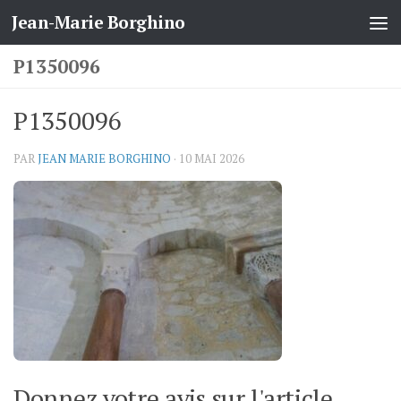
Jean-Marie Borghino
Skip to content
P1350096
P1350096
PAR
JEAN MARIE BORGHINO
·
10 MAI 2026
Donnez votre avis sur l'article