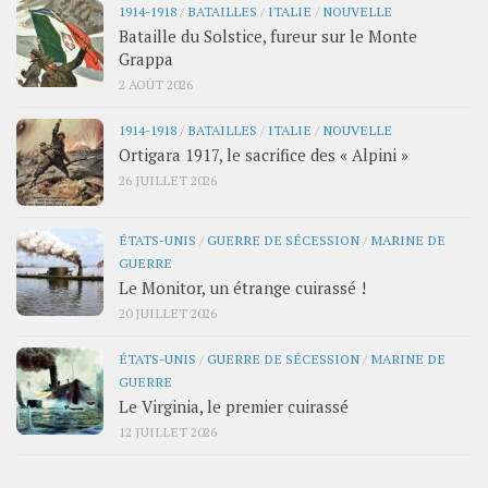
1914-1918
/
BATAILLES
/
ITALIE
/
NOUVELLE
Bataille du Solstice, fureur sur le Monte
Grappa
2 AOÛT 2026
1914-1918
/
BATAILLES
/
ITALIE
/
NOUVELLE
Ortigara 1917, le sacrifice des « Alpini »
26 JUILLET 2026
ÉTATS-UNIS
/
GUERRE DE SÉCESSION
/
MARINE DE
GUERRE
Le Monitor, un étrange cuirassé !
20 JUILLET 2026
ÉTATS-UNIS
/
GUERRE DE SÉCESSION
/
MARINE DE
GUERRE
Le Virginia, le premier cuirassé
12 JUILLET 2026