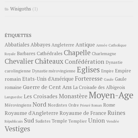
Wisigoths
(1)
ÉTIQUETTES
Abbayes
Antique
Abbatiales
Angleterre
Armée Catholique
Chapelle
Barbares
Cathédrales
Charlemagne
Royale
Châteaux
Chevalier
Confédération
Dynastie
Eglises
Empire
carolingienne
Dynastie mérovingienne
Empire
Forteresse
romain
Etats-Unis d'Amérique
Gaule
Gaule
Guerre de Cent Ans
romaine
La Croisade des Albigeois
Moyen-Age
Monastère
Les Croisades
Languedoc
Nord
Rome
Mérovingiens
Nordistes
Ordre
Prieuré
Roman
Ruines
Royaume d'Angleterre
Royaume de France
Sud
Union
Temple
Templier
Sudistes
Vendée
Républicain
Vestiges