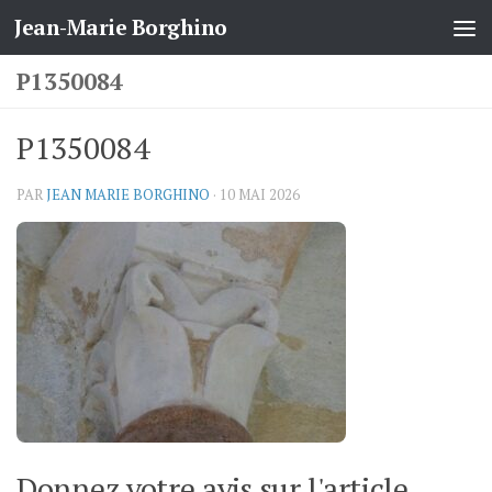
Jean-Marie Borghino
Skip to content
P1350084
P1350084
PAR
JEAN MARIE BORGHINO
·
10 MAI 2026
Donnez votre avis sur l'article