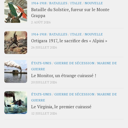
1914-1918
/
BATAILLES
/
ITALIE
/
NOUVELLE
Bataille du Solstice, fureur sur le Monte
Grappa
2 AOÛT 2026
1914-1918
/
BATAILLES
/
ITALIE
/
NOUVELLE
Ortigara 1917, le sacrifice des « Alpini »
26 JUILLET 2026
ÉTATS-UNIS
/
GUERRE DE SÉCESSION
/
MARINE DE
GUERRE
Le Monitor, un étrange cuirassé !
20 JUILLET 2026
ÉTATS-UNIS
/
GUERRE DE SÉCESSION
/
MARINE DE
GUERRE
Le Virginia, le premier cuirassé
12 JUILLET 2026