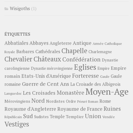
Wisigoths
(1)
ÉTIQUETTES
Abbayes
Antique
Abbatiales
Angleterre
Armée Catholique
Chapelle
Barbares
Cathédrales
Charlemagne
Royale
Châteaux
Chevalier
Confédération
Dynastie
Eglises
Empire
carolingienne
Dynastie mérovingienne
Empire
Forteresse
romain
Etats-Unis d'Amérique
Gaule
Gaule
Guerre de Cent Ans
romaine
La Croisade des Albigeois
Moyen-Age
Monastère
Les Croisades
Languedoc
Nord
Rome
Mérovingiens
Nordistes
Ordre
Prieuré
Roman
Ruines
Royaume d'Angleterre
Royaume de France
Sud
Union
Temple
Templier
Sudistes
Vendée
Républicain
Vestiges