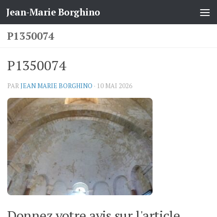
Jean-Marie Borghino
Skip to content
P1350074
P1350074
PAR
JEAN MARIE BORGHINO
·
10 MAI 2026
Donnez votre avis sur l'article