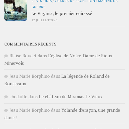
ÉTATS-UNIS
/
GUERRE DE SÉCESSION
/
MARINE DE
GUERRE
Le Virginia, le premier cuirassé
12 JUILLET 2026
COMMENTAIRES RÉCENTS
Blaise Boudet
dans
L’église de Notre-Dame de Rieux-
Minervois
Jean Marie Borghino
dans
La légende de Roland de
Roncevaux
chedaille
dans
Le château de Miramas-le-Vieux
Jean Marie Borghino
dans
Yolande d’Aragon, une grande
dame !