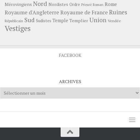
Nord
Rome
Mérovingiens
Nordistes
Ordre
Prieuré
Roman
Ruines
Royaume d'Angleterre
Royaume de France
Sud
Union
Temple
Templier
Sudistes
Vendée
Républicain
Vestiges
FACEBOOK
ARCHIVES
Archives