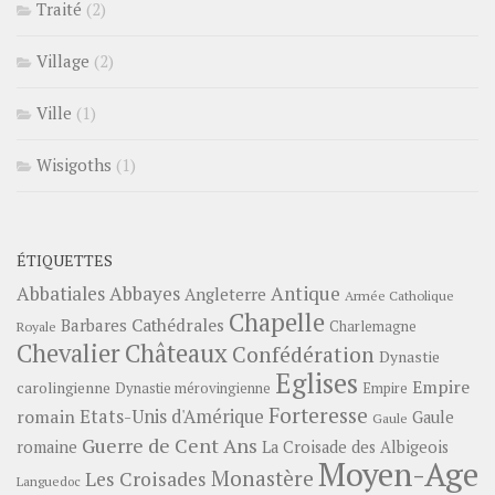
Traité
(2)
Village
(2)
Ville
(1)
Wisigoths
(1)
ÉTIQUETTES
Abbayes
Antique
Abbatiales
Angleterre
Armée Catholique
Chapelle
Barbares
Cathédrales
Charlemagne
Royale
Châteaux
Chevalier
Confédération
Dynastie
Eglises
Empire
carolingienne
Dynastie mérovingienne
Empire
Forteresse
romain
Etats-Unis d'Amérique
Gaule
Gaule
Guerre de Cent Ans
romaine
La Croisade des Albigeois
Moyen-Age
Monastère
Les Croisades
Languedoc