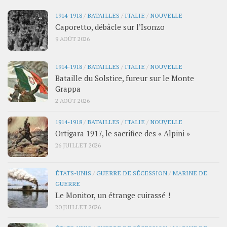
1914-1918
/
BATAILLES
/
ITALIE
/
NOUVELLE
Caporetto, débâcle sur l’Isonzo
9 AOÛT 2026
1914-1918
/
BATAILLES
/
ITALIE
/
NOUVELLE
Bataille du Solstice, fureur sur le Monte
Grappa
2 AOÛT 2026
1914-1918
/
BATAILLES
/
ITALIE
/
NOUVELLE
Ortigara 1917, le sacrifice des « Alpini »
26 JUILLET 2026
ÉTATS-UNIS
/
GUERRE DE SÉCESSION
/
MARINE DE
GUERRE
Le Monitor, un étrange cuirassé !
20 JUILLET 2026