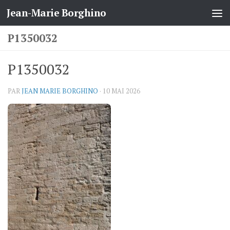
Jean-Marie Borghino
Skip to content
P1350032
P1350032
PAR
JEAN MARIE BORGHINO
·
10 MAI 2026