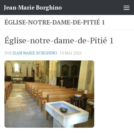
Jean-Marie Borghino
Skip to content
ÉGLISE-NOTRE-DAME-DE-PITIÉ 1
Église-notre-dame-de-Pitié 1
PAR
JEAN MARIE BORGHINO
·
10 MAI 2026