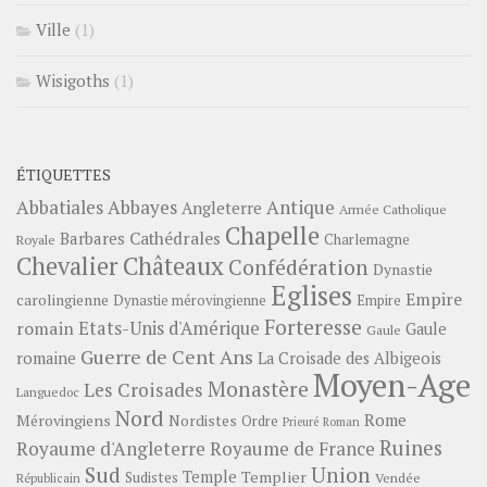
Ville
(1)
Wisigoths
(1)
ÉTIQUETTES
Abbayes
Antique
Abbatiales
Angleterre
Armée Catholique
Chapelle
Barbares
Cathédrales
Charlemagne
Royale
Châteaux
Chevalier
Confédération
Dynastie
Eglises
Empire
carolingienne
Dynastie mérovingienne
Empire
Forteresse
romain
Etats-Unis d'Amérique
Gaule
Gaule
Guerre de Cent Ans
romaine
La Croisade des Albigeois
Moyen-Age
Monastère
Les Croisades
Languedoc
Nord
Rome
Mérovingiens
Nordistes
Ordre
Prieuré
Roman
Ruines
Royaume d'Angleterre
Royaume de France
Sud
Union
Temple
Templier
Sudistes
Vendée
Républicain