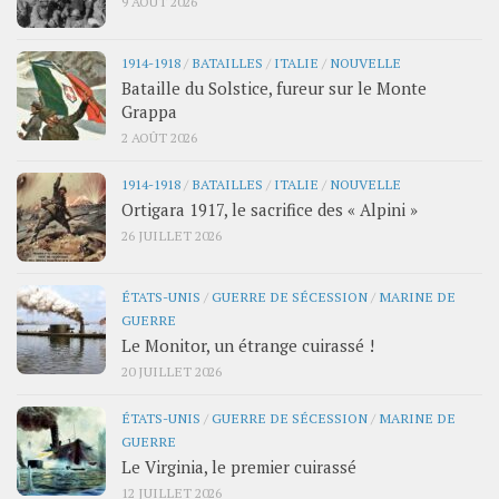
9 AOÛT 2026
1914-1918
/
BATAILLES
/
ITALIE
/
NOUVELLE
Bataille du Solstice, fureur sur le Monte
Grappa
2 AOÛT 2026
1914-1918
/
BATAILLES
/
ITALIE
/
NOUVELLE
Ortigara 1917, le sacrifice des « Alpini »
26 JUILLET 2026
ÉTATS-UNIS
/
GUERRE DE SÉCESSION
/
MARINE DE
GUERRE
Le Monitor, un étrange cuirassé !
20 JUILLET 2026
ÉTATS-UNIS
/
GUERRE DE SÉCESSION
/
MARINE DE
GUERRE
Le Virginia, le premier cuirassé
12 JUILLET 2026