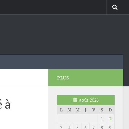
PLUS
é à
août 2026
L
M
M
J
V
S
D
1
2
3
4
5
6
7
8
9