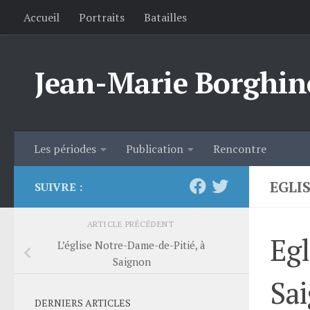
Accueil
Portraits
Batailles
Skip to content
Jean-Marie Borghin
Les périodes
Publication
Rencontre
EGLI
SUIVRE :
ARTICLE PRÉCÉDENT
Egl
L’église Notre-Dame-de-Pitié, à
Saignon
Sa
DERNIERS ARTICLES