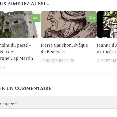
US AIMEREZ AUSSI...
1
0
oins du passé –
Pierre Cauchon, évêque
Jeanne d’A
teau de
de Beauvais
« procès »
rune Cap Martin
10 NOVEMBRE 2022
21 SEPTEM
018
ER UN COMMENTAIRE
entaire
*