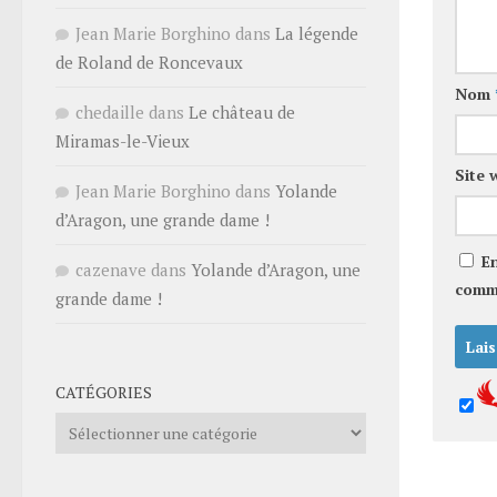
Jean Marie Borghino
dans
La légende
de Roland de Roncevaux
Nom
chedaille
dans
Le château de
Miramas-le-Vieux
Site 
Jean Marie Borghino
dans
Yolande
d’Aragon, une grande dame !
E
cazenave
dans
Yolande d’Aragon, une
comm
grande dame !
CATÉGORIES
Catégories