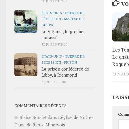
20 JUILLET 2026
VO
ÉTATS-UNIS
/
GUERRE DE
SÉCESSION
/
MARINE DE
GUERRE
Le Virginia, le premier
cuirassé
12 JUILLET 2026
Les Tém
Le châ
ÉTATS-UNIS
/
GUERRE DE
SÉCESSION
/
PRISON
Roqueb
La prison confédérée de
31 MAI 2
Libby, à Richmond
5 JUILLET 2026
LAISS
COMMENTAIRES RÉCENTS
Comm
Blaise Boudet
dans
L’église de Notre-
Dame de Rieux-Minervois