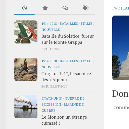
PAR
JEA
1914-1918
/
BATAILLES
/
ITALIE
/
NOUVELLE
Bataille du Solstice, fureur
sur le Monte Grappa
2 AOÛT 2026
1914-1918
/
BATAILLES
/
ITALIE
/
NOUVELLE
Ortigara 1917, le sacrifice
des « Alpini »
26 JUILLET 2026
Donn
ÉTATS-UNIS
/
GUERRE DE
SÉCESSION
/
MARINE DE
comme
GUERRE
Le Monitor, un étrange
cuirassé !