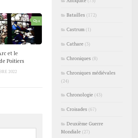
Antiquité
(73)
Batailles
(172)
4
Castrum
(1)
Cathare
(3)
rc et le
Chroniques
(8)
de Poitiers
BRE 2022
Chroniques médiévales
(24)
Chronologie
(43)
Croisades
(67)
Deuxième Guerre
Mondiale
(27)