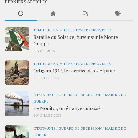
DERNIERS ARTICLES
1914-1918
/
BATAILLES
/
ITALIE
/
NOUVELLE
Bataille du Solstice, fureur sur le Monte
Grappa
2 AOÛT 2026
1914-1918
/
BATAILLES
/
ITALIE
/
NOUVELLE
Ortigara 1917, le sacrifice des « Alpini »
26 JUILLET 2026
ÉTATS-UNIS
/
GUERRE DE SÉCESSION
/
MARINE DE
GUERRE
Le Monitor, un étrange cuirassé !
20 JUILLET 2026
ÉTATS-UNIS
/
GUERRE DE SÉCESSION
/
MARINE DE
GUERRE