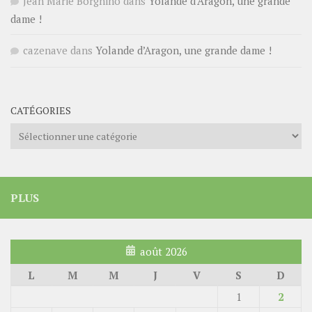
Jean Marie Borghino
dans
Yolande d’Aragon, une grande
dame !
cazenave
dans
Yolande d’Aragon, une grande dame !
CATÉGORIES
Catégories
PLUS
août 2026
L
M
M
J
V
S
D
1
2