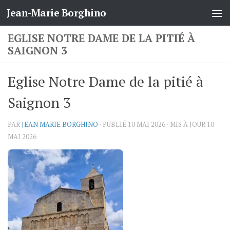
Jean-Marie Borghino
Skip to content
EGLISE NOTRE DAME DE LA PITIÉ À
SAIGNON 3
Eglise Notre Dame de la pitié à
Saignon 3
PAR
JEAN MARIE BORGHINO
· PUBLIÉ
10 MAI 2026
· MIS À JOUR
10
MAI 2026