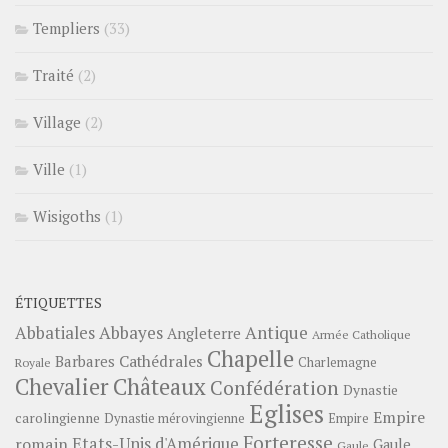
Templiers
(33)
Traité
(2)
Village
(2)
Ville
(1)
Wisigoths
(1)
ÉTIQUETTES
Abbayes
Antique
Abbatiales
Angleterre
Armée Catholique
Chapelle
Barbares
Cathédrales
Charlemagne
Royale
Châteaux
Chevalier
Confédération
Dynastie
Eglises
Empire
carolingienne
Dynastie mérovingienne
Empire
Forteresse
romain
Etats-Unis d'Amérique
Gaule
Gaule