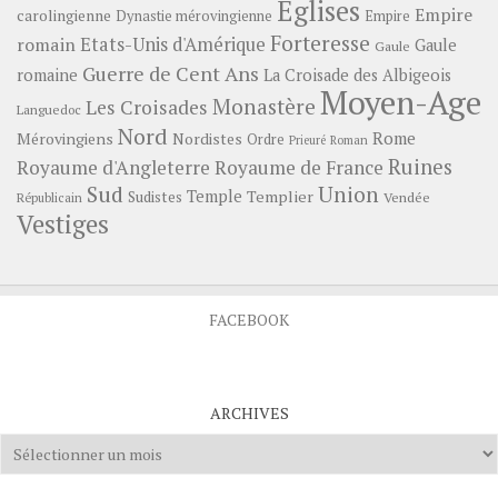
Eglises
Empire
carolingienne
Dynastie mérovingienne
Empire
Forteresse
romain
Etats-Unis d'Amérique
Gaule
Gaule
Guerre de Cent Ans
romaine
La Croisade des Albigeois
Moyen-Age
Monastère
Les Croisades
Languedoc
Nord
Rome
Mérovingiens
Nordistes
Ordre
Prieuré
Roman
Ruines
Royaume d'Angleterre
Royaume de France
Sud
Union
Temple
Templier
Sudistes
Vendée
Républicain
Vestiges
FACEBOOK
ARCHIVES
Archives