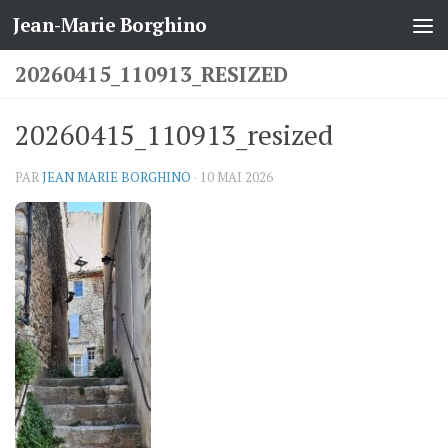
Jean-Marie Borghino
Skip to content
20260415_110913_RESIZED
20260415_110913_resized
PAR
JEAN MARIE BORGHINO
·
10 MAI 2026