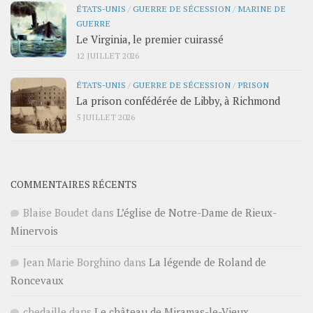
ÉTATS-UNIS
/
GUERRE DE SÉCESSION
/
MARINE DE
GUERRE
Le Virginia, le premier cuirassé
12 JUILLET 2026
ÉTATS-UNIS
/
GUERRE DE SÉCESSION
/
PRISON
La prison confédérée de Libby, à Richmond
5 JUILLET 2026
COMMENTAIRES RÉCENTS
Blaise Boudet
dans
L’église de Notre-Dame de Rieux-
Minervois
Jean Marie Borghino
dans
La légende de Roland de
Roncevaux
chedaille
dans
Le château de Miramas-le-Vieux