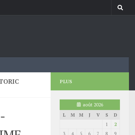
TORIC
PLUS
août 2026
-
L
M
M
J
V
S
D
1
2
TIME
3
4
5
6
7
8
9