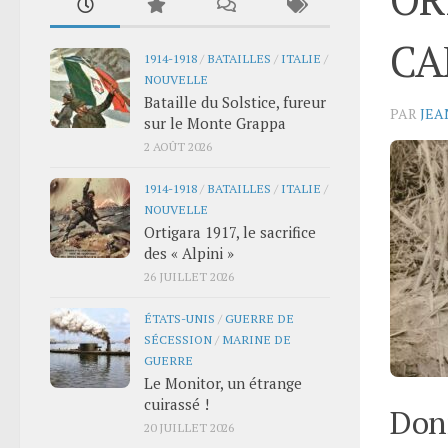
CA
1914-1918
/
BATAILLES
/
ITALIE
/
NOUVELLE
Bataille du Solstice, fureur
PAR
JEA
sur le Monte Grappa
2 AOÛT 2026
1914-1918
/
BATAILLES
/
ITALIE
/
NOUVELLE
Ortigara 1917, le sacrifice
des « Alpini »
26 JUILLET 2026
ÉTATS-UNIS
/
GUERRE DE
SÉCESSION
/
MARINE DE
GUERRE
Le Monitor, un étrange
cuirassé !
Donn
20 JUILLET 2026