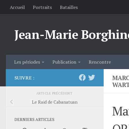
Accueil
Portraits
Batailles
Skip to content
Jean-Marie Borghin
Les périodes
Publication
Rencontre
MARC
SUIVRE :
WART
ARTICLE PRÉCÉDENT
Le Raid de Cabanatuan
Mar
DERNIERS ARTICLES
OR