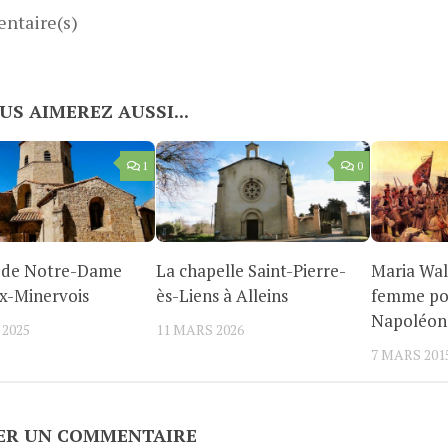
ntaire(s)
US AIMEREZ AUSSI...
1
0
e de Notre-Dame
La chapelle Saint-Pierre-
Maria Wal
x-Minervois
ès-Liens à Alleins
femme po
Napoléon
 2025
11 MARS 2026
7 MARS 201
ER UN COMMENTAIRE