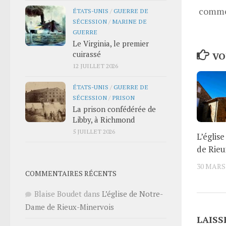
comme
ÉTATS-UNIS
/
GUERRE DE
SÉCESSION
/
MARINE DE
GUERRE
Le Virginia, le premier
cuirassé
VO
12 JUILLET 2026
ÉTATS-UNIS
/
GUERRE DE
SÉCESSION
/
PRISON
La prison confédérée de
Libby, à Richmond
5 JUILLET 2026
L’églis
de Rieu
30 MARS
COMMENTAIRES RÉCENTS
Blaise Boudet
dans
L’église de Notre-
Dame de Rieux-Minervois
LAISS