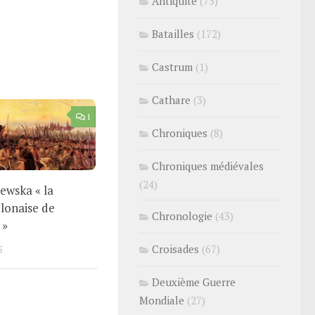
Antiquité
(73)
Batailles
(172)
Castrum
(1)
Cathare
(3)
1
Chroniques
(8)
Chroniques médiévales
(24)
ewska « la
lonaise de
Chronologie
(43)
 »
Croisades
(67)
5
Deuxième Guerre
Mondiale
(27)