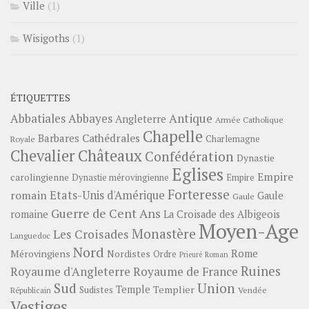
Ville
(1)
Wisigoths
(1)
ÉTIQUETTES
Abbayes
Antique
Abbatiales
Angleterre
Armée Catholique
Chapelle
Barbares
Cathédrales
Charlemagne
Royale
Châteaux
Chevalier
Confédération
Dynastie
Eglises
Empire
carolingienne
Dynastie mérovingienne
Empire
Forteresse
romain
Etats-Unis d'Amérique
Gaule
Gaule
Guerre de Cent Ans
romaine
La Croisade des Albigeois
Moyen-Age
Monastère
Les Croisades
Languedoc
Nord
Rome
Mérovingiens
Nordistes
Ordre
Prieuré
Roman
Ruines
Royaume d'Angleterre
Royaume de France
Sud
Union
Temple
Templier
Sudistes
Vendée
Républicain
Vestiges