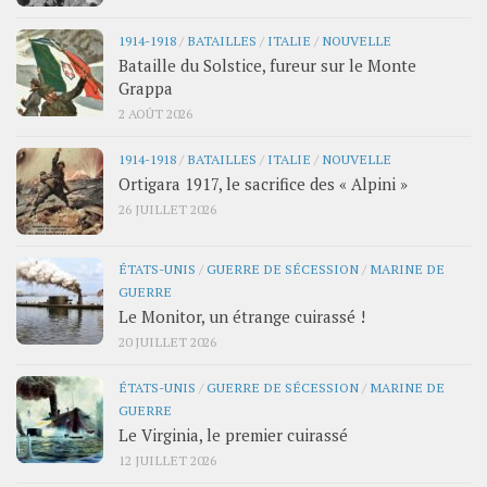
1914-1918
/
BATAILLES
/
ITALIE
/
NOUVELLE
Bataille du Solstice, fureur sur le Monte
Grappa
2 AOÛT 2026
1914-1918
/
BATAILLES
/
ITALIE
/
NOUVELLE
Ortigara 1917, le sacrifice des « Alpini »
26 JUILLET 2026
ÉTATS-UNIS
/
GUERRE DE SÉCESSION
/
MARINE DE
GUERRE
Le Monitor, un étrange cuirassé !
20 JUILLET 2026
ÉTATS-UNIS
/
GUERRE DE SÉCESSION
/
MARINE DE
GUERRE
Le Virginia, le premier cuirassé
12 JUILLET 2026