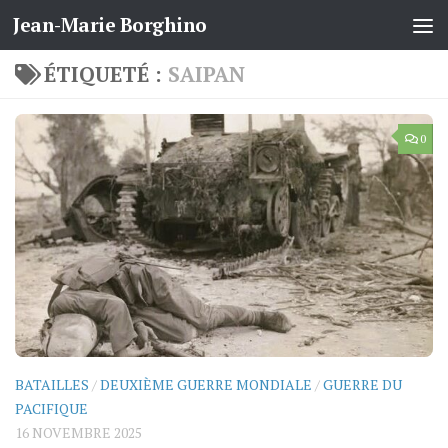
Jean-Marie Borghino
Skip to content
ÉTIQUETÉ :
SAIPAN
0
BATAILLES
/
DEUXIÈME GUERRE MONDIALE
/
GUERRE DU
PACIFIQUE
16 NOVEMBRE 2025