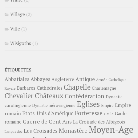
Village
(2)
Ville
(1)
Wisigoths
(1)
ÉTIQUETTES
Abbayes
Antique
Abbatiales
Angleterre
Armée Catholique
Chapelle
Barbares
Cathédrales
Charlemagne
Royale
Châteaux
Chevalier
Confédération
Dynastie
Eglises
Empire
carolingienne
Dynastie mérovingienne
Empire
Forteresse
romain
Etats-Unis d'Amérique
Gaule
Gaule
Guerre de Cent Ans
romaine
La Croisade des Albigeois
Moyen-Age
Monastère
Les Croisades
Languedoc