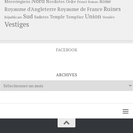
Nord
Rome
Mérovingiens
Nordistes
Ordre
Prieuré
Roman
Ruines
Royaume d'Angleterre
Royaume de France
Sud
Union
Temple
Templier
Sudistes
Vendée
Républicain
Vestiges
FACEBOOK
ARCHIVES
Archives