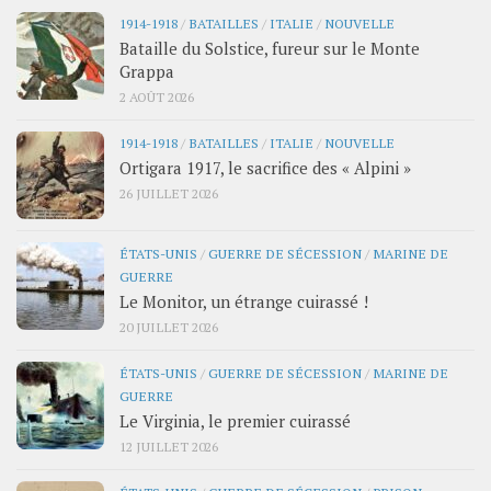
1914-1918
/
BATAILLES
/
ITALIE
/
NOUVELLE
Bataille du Solstice, fureur sur le Monte
Grappa
2 AOÛT 2026
1914-1918
/
BATAILLES
/
ITALIE
/
NOUVELLE
Ortigara 1917, le sacrifice des « Alpini »
26 JUILLET 2026
ÉTATS-UNIS
/
GUERRE DE SÉCESSION
/
MARINE DE
GUERRE
Le Monitor, un étrange cuirassé !
20 JUILLET 2026
ÉTATS-UNIS
/
GUERRE DE SÉCESSION
/
MARINE DE
GUERRE
Le Virginia, le premier cuirassé
12 JUILLET 2026