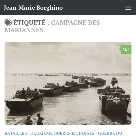
Jean-Marie Borghino
Skip to content
ÉTIQUETÉ :
CAMPAGNE DES
MARIANNES
0
BATAILLES
/
DEUXIÈME GUERRE MONDIALE
/
GUERRE DU