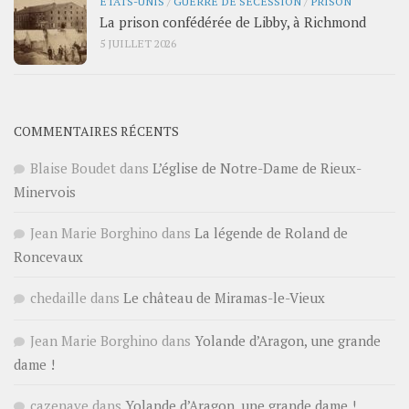
ÉTATS-UNIS
/
GUERRE DE SÉCESSION
/
PRISON
La prison confédérée de Libby, à Richmond
5 JUILLET 2026
COMMENTAIRES RÉCENTS
Blaise Boudet
dans
L’église de Notre-Dame de Rieux-
Minervois
Jean Marie Borghino
dans
La légende de Roland de
Roncevaux
chedaille
dans
Le château de Miramas-le-Vieux
Jean Marie Borghino
dans
Yolande d’Aragon, une grande
dame !
cazenave
dans
Yolande d’Aragon, une grande dame !