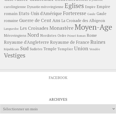
Eglises
Empire
carolingienne
Dynastie mérovingienne
Empire
Forteresse
romain
Etats-Unis d'Amérique
Gaule
Gaule
Guerre de Cent Ans
romaine
La Croisade des Albigeois
Moyen-Age
Monastère
Les Croisades
Languedoc
Nord
Rome
Mérovingiens
Nordistes
Ordre
Prieuré
Roman
Ruines
Royaume d'Angleterre
Royaume de France
Sud
Union
Temple
Templier
Sudistes
Vendée
Républicain
Vestiges
FACEBOOK
ARCHIVES
Archives