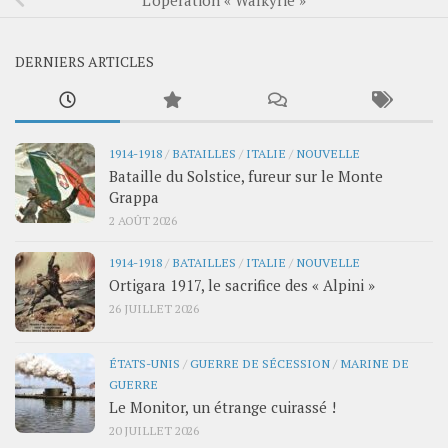
L’opération « Walkyrie »
DERNIERS ARTICLES
1914-1918
/
BATAILLES
/
ITALIE
/
NOUVELLE
Bataille du Solstice, fureur sur le Monte
Grappa
2 AOÛT 2026
1914-1918
/
BATAILLES
/
ITALIE
/
NOUVELLE
Ortigara 1917, le sacrifice des « Alpini »
26 JUILLET 2026
ÉTATS-UNIS
/
GUERRE DE SÉCESSION
/
MARINE DE
GUERRE
Le Monitor, un étrange cuirassé !
20 JUILLET 2026