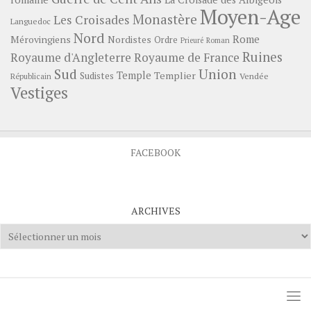
Moyen-Age
Monastère
Les Croisades
Languedoc
Nord
Rome
Mérovingiens
Nordistes
Ordre
Prieuré
Roman
Ruines
Royaume d'Angleterre
Royaume de France
Sud
Union
Temple
Templier
Sudistes
Vendée
Républicain
Vestiges
FACEBOOK
ARCHIVES
Archives