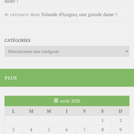
dame !
cazenave
dans
Yolande d’Aragon, une grande dame !
CATÉGORIES
Catégories
PLUS
août 2026
L
M
M
J
V
S
D
1
2
3
4
5
6
7
8
9