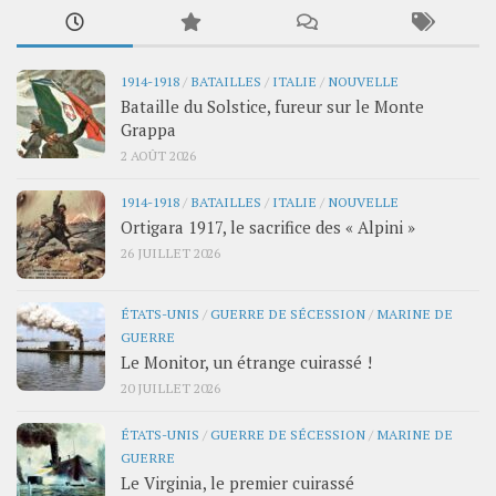
1914-1918
/
BATAILLES
/
ITALIE
/
NOUVELLE
Bataille du Solstice, fureur sur le Monte
Grappa
2 AOÛT 2026
1914-1918
/
BATAILLES
/
ITALIE
/
NOUVELLE
Ortigara 1917, le sacrifice des « Alpini »
26 JUILLET 2026
ÉTATS-UNIS
/
GUERRE DE SÉCESSION
/
MARINE DE
GUERRE
Le Monitor, un étrange cuirassé !
20 JUILLET 2026
ÉTATS-UNIS
/
GUERRE DE SÉCESSION
/
MARINE DE
GUERRE
Le Virginia, le premier cuirassé