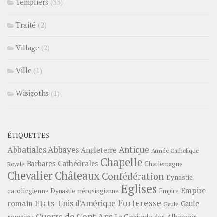
Templiers
(33)
Traité
(2)
Village
(2)
Ville
(1)
Wisigoths
(1)
ÉTIQUETTES
Abbayes
Antique
Abbatiales
Angleterre
Armée Catholique
Chapelle
Barbares
Cathédrales
Charlemagne
Royale
Châteaux
Chevalier
Confédération
Dynastie
Eglises
Empire
carolingienne
Dynastie mérovingienne
Empire
Forteresse
romain
Etats-Unis d'Amérique
Gaule
Gaule
Guerre de Cent Ans
romaine
La Croisade des Albigeois