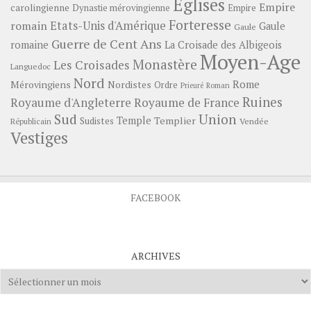
Eglises
Empire
carolingienne
Dynastie mérovingienne
Empire
Forteresse
romain
Etats-Unis d'Amérique
Gaule
Gaule
Guerre de Cent Ans
romaine
La Croisade des Albigeois
Moyen-Age
Monastère
Les Croisades
Languedoc
Nord
Rome
Mérovingiens
Nordistes
Ordre
Prieuré
Roman
Ruines
Royaume d'Angleterre
Royaume de France
Sud
Union
Temple
Templier
Sudistes
Vendée
Républicain
Vestiges
FACEBOOK
ARCHIVES
Archives