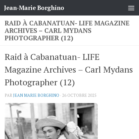
Jean-Marie Borghino
Skip to content
RAID À CABANATUAN- LIFE MAGAZINE
ARCHIVES – CARL MYDANS
PHOTOGRAPHER (12)
Raid à Cabanatuan- LIFE
Magazine Archives – Carl Mydans
Photographer (12)
PAR
JEAN MARIE BORGHINO
·
26 OCTOBRE 2025