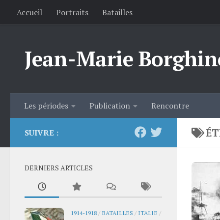
Accueil
Portraits
Batailles
Skip to content
Jean-Marie Borghin
Les périodes
Publication
Rencontre
ÉT
SUIVRE :
DERNIERS ARTICLES
1914-1918
/
BATAILLES
/
ITALIE
/