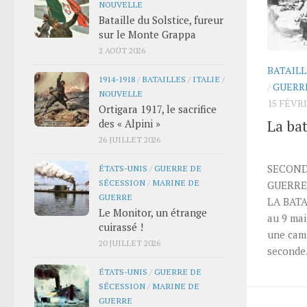
NOUVELLE
Bataille du Solstice, fureur
sur le Monte Grappa
2 AOÛT 2026
BATAILL
1914-1918
/
BATAILLES
/
ITALIE
/
/
GUERR
NOUVELLE
15 FÉVRI
Ortigara 1917, le sacrifice
La ba
des « Alpini »
26 JUILLET 2026
SECOND
ÉTATS-UNIS
/
GUERRE DE
SÉCESSION
/
MARINE DE
GUERRE 
GUERRE
LA BAT
Le Monitor, un étrange
au 9 mai
cuirassé !
une camp
20 JUILLET 2026
seconde.
ÉTATS-UNIS
/
GUERRE DE
SÉCESSION
/
MARINE DE
GUERRE