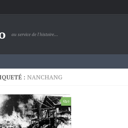
o
au service de l'histoire…
IQUETÉ :
NANCHANG
0