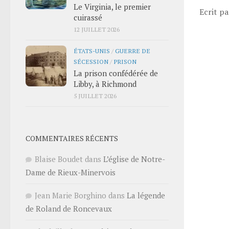
Le Virginia, le premier
Ecrit p
cuirassé
12 JUILLET 2026
ÉTATS-UNIS
/
GUERRE DE
SÉCESSION
/
PRISON
La prison confédérée de
Libby, à Richmond
5 JUILLET 2026
COMMENTAIRES RÉCENTS
Blaise Boudet
dans
L’église de Notre-
Dame de Rieux-Minervois
Jean Marie Borghino
dans
La légende
de Roland de Roncevaux