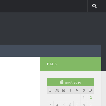
PLUS
août 2026
L
M
M
J
V
S
D
1
2
3
4
5
6
7
8
9