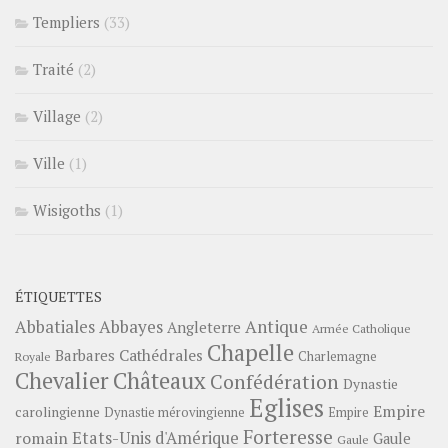
Templiers
(33)
Traité
(2)
Village
(2)
Ville
(1)
Wisigoths
(1)
ÉTIQUETTES
Abbayes
Antique
Abbatiales
Angleterre
Armée Catholique
Chapelle
Barbares
Cathédrales
Charlemagne
Royale
Châteaux
Chevalier
Confédération
Dynastie
Eglises
Empire
carolingienne
Dynastie mérovingienne
Empire
Forteresse
romain
Etats-Unis d'Amérique
Gaule
Gaule