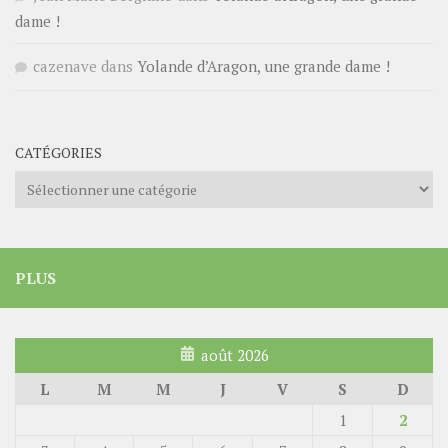
dame !
cazenave
dans
Yolande d’Aragon, une grande dame !
CATÉGORIES
Catégories
PLUS
août 2026
L
M
M
J
V
S
D
1
2