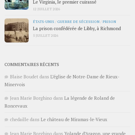
Le Virginia, le premier cuirassé
12 JUILLET 2026
ÉTATS-UNIS
/
GUERRE DE SÉCESSION
/
PRISON
La prison confédérée de Libby, à Richmond
5 JUILLET 2026
COMMENTAIRES RÉCENTS
Blaise Boudet
dans
L’église de Notre-Dame de Rieux-
Minervois
Jean Marie Borghino
dans
La légende de Roland de
Roncevaux
chedaille
dans
Le château de Miramas-le-Vieux
Jean Marie Borghino
dans
Yolande d’Aragon, une grande