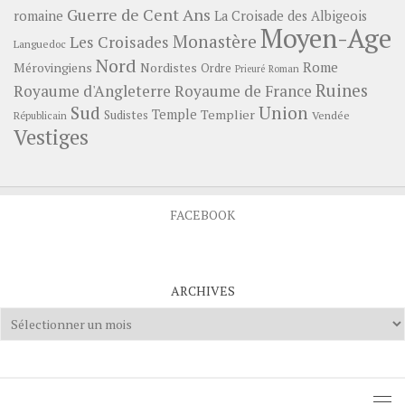
Guerre de Cent Ans
romaine
La Croisade des Albigeois
Moyen-Age
Monastère
Les Croisades
Languedoc
Nord
Rome
Mérovingiens
Nordistes
Ordre
Prieuré
Roman
Ruines
Royaume d'Angleterre
Royaume de France
Sud
Union
Temple
Templier
Sudistes
Vendée
Républicain
Vestiges
FACEBOOK
ARCHIVES
Archives